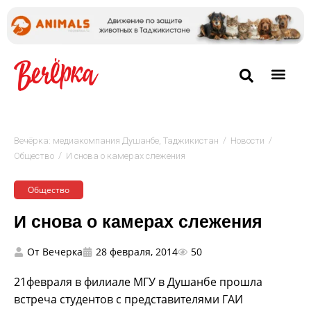
/
/
Вечёрка: медиакомпания Душанбе, Таджикистан
Новости
/
Общество
И снова о камерах слежения
Общество
И снова о камерах слежения
От
Вечерка
28 февраля, 2014
50
21февраля в филиале МГУ в Душанбе прошла
встреча студентов с представителями ГАИ