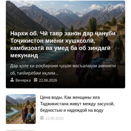
Нархи об. Чӣ тавр занон дар ҷануби
Тоҷикистон миёни хушксолӣ,
камбизоатӣ ва умед ба об зиндагӣ
мекунанд
Дар ҳоле ки роҳбарони ҷаҳон масъалаҳои амнияти
об, тағйирёбии иқлим...
Вечерка
22.06.2026
Цена воды. Как женщины юга
Таджикистана живут между засухой,
бедностью и надеждой на воду
22.06.2026