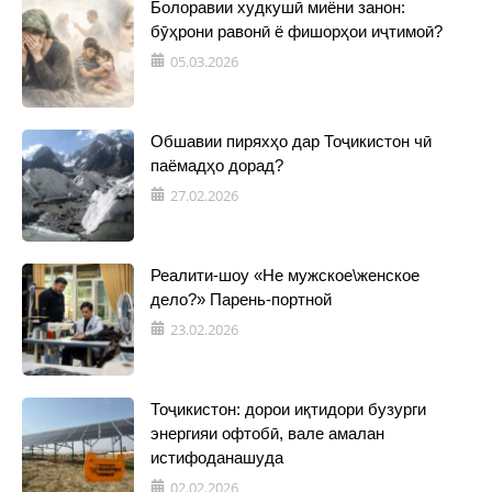
Болоравии худкушӣ миёни занон:
бӯҳрони равонӣ ё фишорҳои иҷтимоӣ?
05.03.2026
Обшавии пиряхҳо дар Тоҷикистон чӣ
паёмадҳо дорад?
27.02.2026
Реалити-шоу «Не мужское\женское
дело?» Парень-портной
23.02.2026
Тоҷикистон: дорои иқтидори бузурги
энергияи офтобӣ, вале амалан
истифоданашуда
02.02.2026