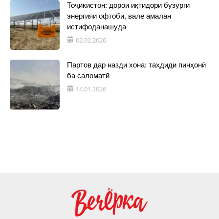
Тоҷикистон: дорои иқтидори бузурги
энергияи офтобӣ, вале амалан
истифоданашуда
02.02.2026
Партов дар назди хона: таҳдиди пинҳонӣ
ба саломатӣ
14.01.2026