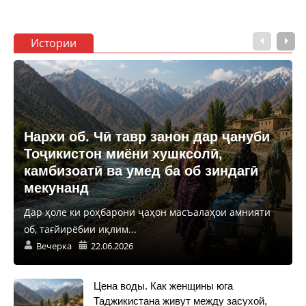
Истории
Нархи об. Чӣ тавр занон дар ҷануби
Тоҷикистон миёни хушксолӣ,
камбизоатӣ ва умед ба об зиндагӣ
мекунанд
Дар ҳоле ки роҳбарони ҷаҳон масъалаҳои амнияти
об, тағйирёбии иқлим...
Вечерка
22.06.2026
Цена воды. Как женщины юга
Таджикистана живут между засухой,