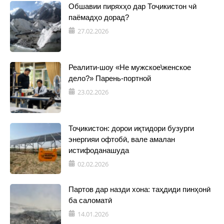
Обшавии пиряхҳо дар Тоҷикистон чӣ
паёмадҳо дорад?
27.02.2026
Реалити-шоу «Не мужское\женское
дело?» Парень-портной
23.02.2026
Тоҷикистон: дорои иқтидори бузурги
энергияи офтобӣ, вале амалан
истифоданашуда
02.02.2026
Партов дар назди хона: таҳдиди пинҳонӣ
ба саломатӣ
14.01.2026