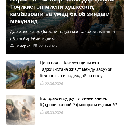
Тоҷикистон миёни хушксолӣ,
камбизоатӣ ва умед ба об зиндагӣ
мекунанд
Дар ҳоле ки роҳбарони ҷаҳон масъалаҳои амнияти
об, тағйирёбии иқлим...
Вечерка
22.06.2026
Цена воды. Как женщины юга
Таджикистана живут между засухой,
бедностью и надеждой на воду
22.06.2026
Болоравии худкушӣ миёни занон:
бӯҳрони равонӣ ё фишорҳои иҷтимоӣ?
05.03.2026