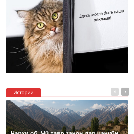
Истории
Нархи об. Чӣ тавр занон дар ҷануби