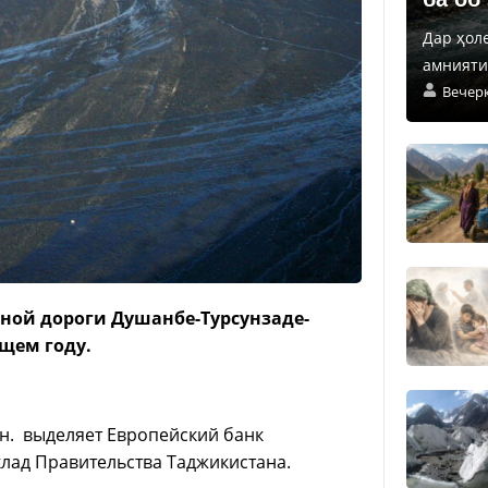
Дар ҳол
амнияти 
Вечер
ной дороги Душанбе-Турсунзаде-
ущем году.
лн. выделяет Европейский банк
клад Правительства Таджикистана.