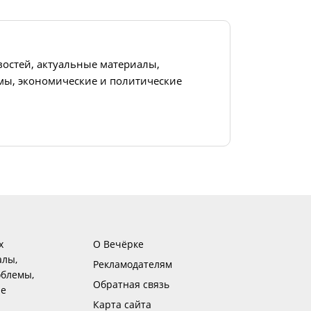
востей, актуальные материалы,
ы, экономические и политические
х
О Вечёрке
алы,
Рекламодателям
блемы,
Обратная связь
ие
Карта сайта