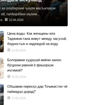
е ки роҳбарони ҷаҳон масъалаҳои
об, тағйирёбии иқлим...
ка
22.06.2026
Цена воды. Как женщины юга
Таджикистана живут между засухой,
бедностью и надеждой на воду
22.06.2026
Болоравии худкушӣ миёни занон:
бӯҳрони равонӣ ё фишорҳои
иҷтимоӣ?
05.03.2026
Обшавии пиряхҳо дар Тоҷикистон чӣ
паёмадҳо дорад?
27.02.2026