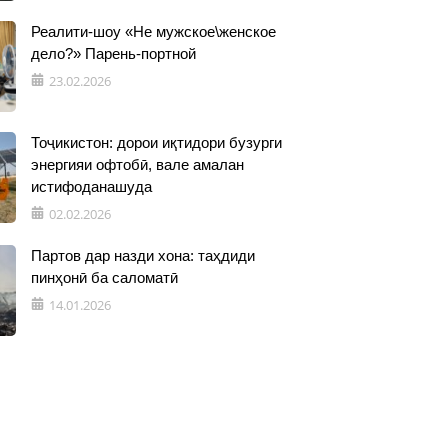
Реалити-шоу «Не мужское\женское
дело?» Парень-портной
23.02.2026
Тоҷикистон: дорои иқтидори бузурги
энергияи офтобӣ, вале амалан
истифоданашуда
02.02.2026
Партов дар назди хона: таҳдиди
пинҳонӣ ба саломатӣ
14.01.2026