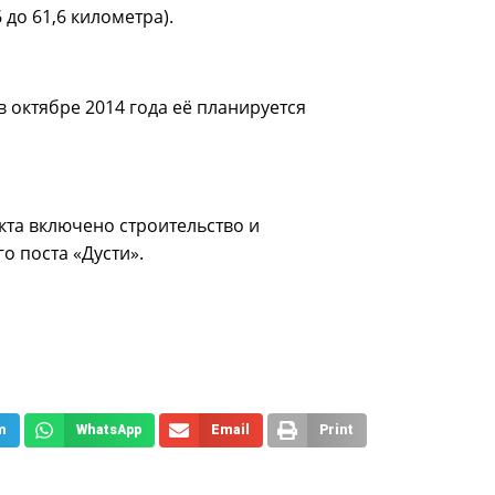
до 61,6 километра).
в октябре 2014 года её планируется
кта включено строительство и
о поста «Дусти».
m
WhatsApp
Email
Print