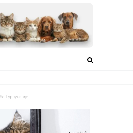
бе-Турсунзаде