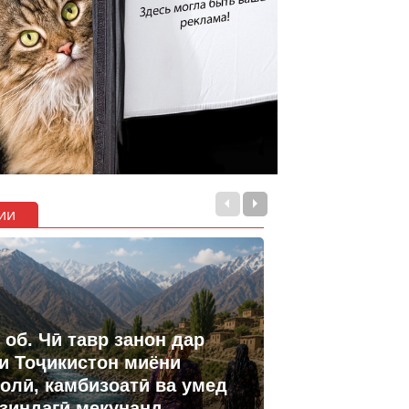
ии
 об. Чӣ тавр занон дар
и Тоҷикистон миёни
олӣ, камбизоатӣ ва умед
 зиндагӣ мекунанд