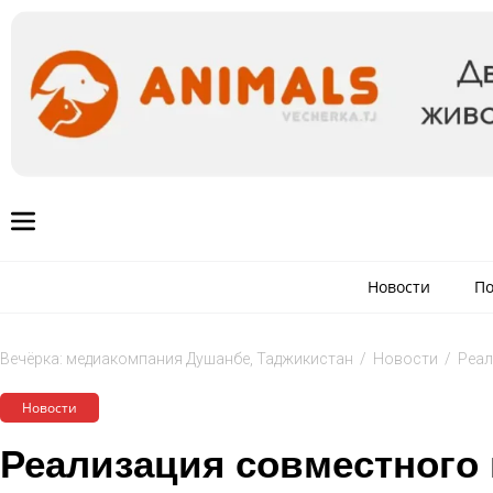
Новости
По
Вечёрка: медиакомпания Душанбе, Таджикистан
/
Новости
/
Реал
Новости
Реализация совместного 