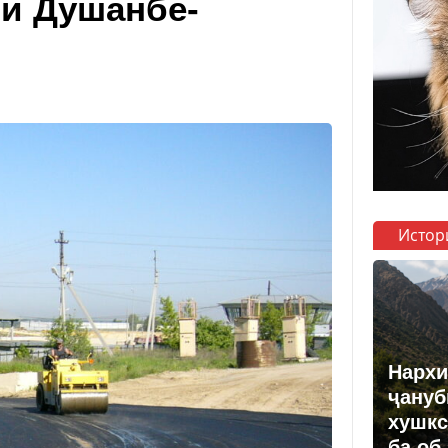
ги Душанбе-
Истор
Нархи
ҷануб
хушкс
ба об