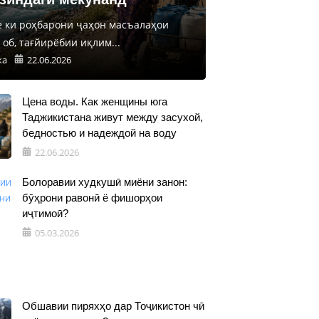
е ки роҳбарони ҷаҳон масъалаҳои
об, тағйирёбии иқлим...
ка
22.06.2026
Цена воды. Как женщины юга
Таджикистана живут между засухой,
бедностью и надеждой на воду
22.06.2026
Болоравии худкушӣ миёни занон:
бӯҳрони равонӣ ё фишорҳои
иҷтимоӣ?
05.03.2026
Обшавии пиряхҳо дар Тоҷикистон чӣ