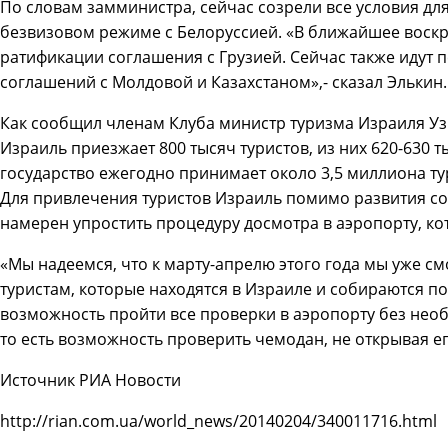
По словам замминистра, сейчас созрели все условия для
безвизовом режиме с Белоруссией. «В ближайшее воск
ратификации соглашения с Грузией. Сейчас также идут
соглашений с Молдовой и Казахстаном»,- сказал Элькин.
Как сообщил членам Клуба министр туризма Израиля Узи
Израиль приезжает 800 тысяч туристов, из них 620-630 т
государство ежегодно принимает около 3,5 миллиона ту
Для привлечения туристов Израиль помимо развития со
намерен упростить процедуру досмотра в аэропорту, к
«Мы надеемся, что к марту-апрелю этого года мы уже с
туристам, которые находятся в Израиле и собираются по
возможность пройти все проверки в аэропорту без нео
то есть возможность проверить чемодан, не открывая его
Источник РИА Новости
http://rian.com.ua/world_news/20140204/340011716.html