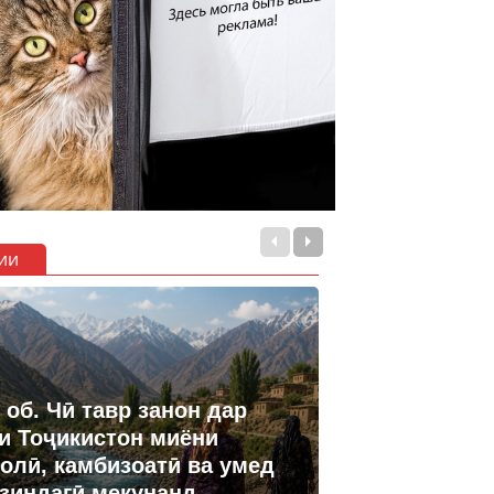
ии
 об. Чӣ тавр занон дар
и Тоҷикистон миёни
олӣ, камбизоатӣ ва умед
 зиндагӣ мекунанд