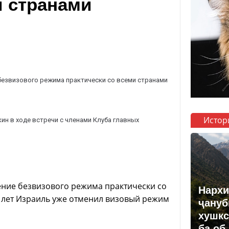
и странами
езвизового режима практически со всеми странами
Истор
ин в ходе встречи с членами Клуба главных
ение безвизового режима практически со
Нархи
ть лет Израиль уже отменил визовый режим
ҷануб
хушкс
ба об