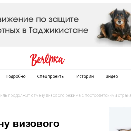
Подробно
Спецпроекты
Истории
Видео
иль продолжит отмену визового режима с постсоветскими стран
ну визового