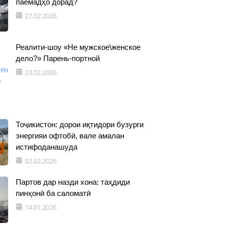
паёмадҳо дорад?
27.02.2026
Реалити-шоу «Не мужское\женское
дело?» Парень-портной
23.02.2026
Тоҷикистон: дорои иқтидори бузурги
энергияи офтобӣ, вале амалан
истифоданашуда
02.02.2026
Партов дар назди хона: таҳдиди
пинҳонӣ ба саломатӣ
14.01.2026