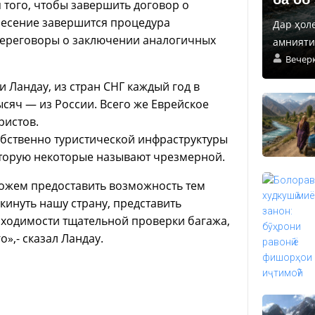
 того, чтобы завершить договор о
ресение завершится процедура
Дар ҳол
 переговоры о заключении аналогичных
амнияти 
Вечер
 Ландау, из стран СНГ каждый год в
ысяч — из России. Всего же Еврейское
ристов.
бственно туристической инфраструктуры
оторую некоторые называют чрезмерной.
можем предоставить возможность тем
кинуть нашу страну, представить
бходимости тщательной проверки багажа,
»,- сказал Ландау.