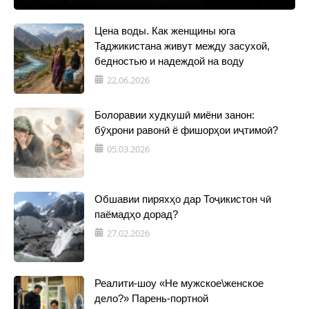
Цена воды. Как женщины юга
Таджикистана живут между засухой,
бедностью и надеждой на воду
22.06.2026
Болоравии худкушӣ миёни занон:
бӯҳрони равонӣ ё фишорҳои иҷтимоӣ?
05.03.2026
Обшавии пиряхҳо дар Тоҷикистон чӣ
паёмадҳо дорад?
27.02.2026
Реалити-шоу «Не мужское\женское
дело?» Парень-портной