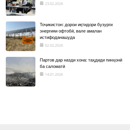
23.02.2026
Тоҷикистон: дорои иқтидори бузурги
энергияи офтобӣ, вале амалан
истифоданашуда
02.02.2026
Партов дар назди хона: таҳдиди пинҳонӣ
ба саломатӣ
14.01.2026