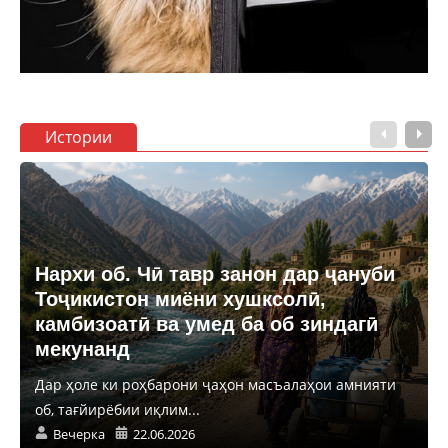
Истории
Нархи об. Чӣ тавр занон дар ҷануби
Тоҷикистон миёни хушксолӣ,
камбизоатӣ ва умед ба об зиндагӣ
мекунанд
Дар ҳоле ки роҳбарони ҷаҳон масъалаҳои амнияти
об, тағйирёбии иқлим...
Вечерка
22.06.2026