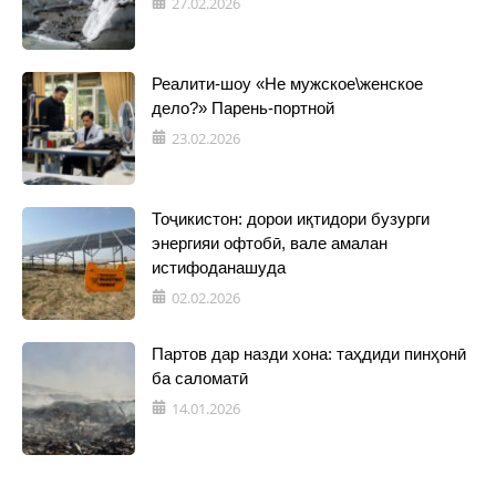
27.02.2026
Реалити-шоу «Не мужское\женское
дело?» Парень-портной
23.02.2026
Тоҷикистон: дорои иқтидори бузурги
энергияи офтобӣ, вале амалан
истифоданашуда
02.02.2026
Партов дар назди хона: таҳдиди пинҳонӣ
ба саломатӣ
14.01.2026