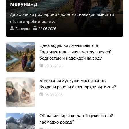
мекунанд
Дар ҳоле ки роҳбарони ҷаҳон масъалаҳои амнияти
об, тағйирёбии иқлим...
Вечерка
22.06.2026
Цена воды. Как женщины юга
Таджикистана живут между засухой,
бедностью и надеждой на воду
22.06.2026
Болоравии худкушӣ миёни занон:
бӯҳрони равонӣ ё фишорҳои иҷтимоӣ?
05.03.2026
Обшавии пиряхҳо дар Тоҷикистон чӣ
паёмадҳо дорад?