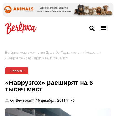
/
/
Вечёрка: медиакомпания Душанбе, Таджикистан
Новости
«Наврузгох» расширят на 6 тысяч мест
Новости
«Наврузгох» расширят на 6
тысяч мест
От
Вечерка
16 декабря, 2011
76