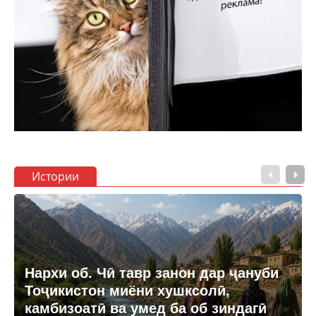
Истории
Нархи об. Чӣ тавр занон дар ҷануби
Тоҷикистон миёни хушксолӣ,
камбизоатӣ ва умед ба об зиндагӣ