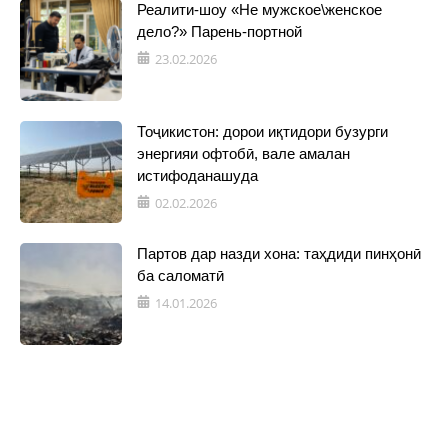
Реалити-шоу «Не мужское\женское
дело?» Парень-портной
23.02.2026
Тоҷикистон: дорои иқтидори бузурги
энергияи офтобӣ, вале амалан
истифоданашуда
02.02.2026
Партов дар назди хона: таҳдиди пинҳонӣ
ба саломатӣ
14.01.2026