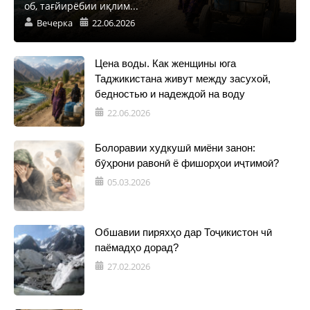
об, тағйирёбии иқлим...
Вечерка
22.06.2026
Цена воды. Как женщины юга
Таджикистана живут между засухой,
бедностью и надеждой на воду
22.06.2026
Болоравии худкушӣ миёни занон:
бӯҳрони равонӣ ё фишорҳои иҷтимоӣ?
05.03.2026
Обшавии пиряхҳо дар Тоҷикистон чӣ
паёмадҳо дорад?
27.02.2026