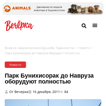
/
/
Вечёрка: медиакомпания Душанбе, Таджикистан
Новости
Парк Бунихисорак до Навруза оборудуют полностью
Новости
Парк Бунихисорак до Навруза
оборудуют полностью
От
Вечерка
16 декабря, 2011
84