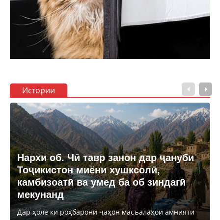
Истории
Нархи об. Чӣ тавр занон дар ҷануби
Тоҷикистон миёни хушксолӣ,
камбизоатӣ ва умед ба об зиндагӣ
мекунанд
Дар ҳоле ки роҳбарони ҷаҳон масъалаҳои амнияти