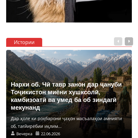
Истории
Нархи об. Чӣ тавр занон дар ҷануби
Тоҷикистон миёни хушксолӣ,
камбизоатӣ ва умед ба об зиндагӣ
мекунанд
Дар ҳоле ки роҳбарони ҷаҳон масъалаҳои амнияти
об, тағйирёбии иқлим...
Вечерка
22.06.2026