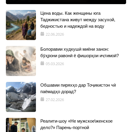
Цена воды. Как женщины юга
Таджикистана живут между засухой,
бедностью и надеждой на воду
22.06.2026
Болоравии худкушӣ миёни занон:
бӯҳрони равонӣ ё фишорҳои иҷтимоӣ?
05.03.2026
Обшавии пиряхҳо дар Тоҷикистон чӣ
паёмадҳо дорад?
27.02.2026
Реалити-шоу «Не мужское\женское
дело?» Парень-портной