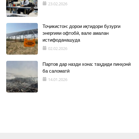
23.02.2026
Тоҷикистон: дорои иқтидори бузурги
энергияи офтобӣ, вале амалан
истифоданашуда
02.02.2026
Партов дар назди хона: таҳдиди пинҳонӣ
ба саломатӣ
14.01.2026