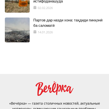
истифоданашуда
02.02.2026
Партов дар назди хона: таҳдиди пинҳонӣ
ба саломатӣ
14.01.2026
«Вечёрка» — газета столичных новостей, актуальные
материалы, освещающие социальные проблемы,