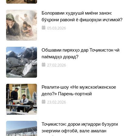
Болоравии худкушӣ миёни занон:
бӯҳрони равонӣ ё фишорҳои иҷтимоӣ?
05.03.2026
Обшавии пиряхҳо дар Тоҷикистон чӣ
паёмадҳо дорад?
27.02.2026
Реалити-шоу «Не мужское\женское
дело?» Парень-портной
23.02.2026
Тоҷикистон: дорои иқтидори бузурги
энергияи офтобӣ, вале амалан