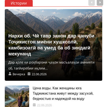
Истории
Нархи об. Чӣ тавр занон дар ҷануби
Тоҷикистон миёни хушксолӣ,
камбизоатӣ ва умед ба об зиндагӣ
мекунанд
Дар ҳоле ки роҳбарони ҷаҳон масъалаҳои амнияти
об, тағйирёбии иқлим...
Вечерка
22.06.2026
Цена воды. Как женщины юга
Таджикистана живут между засухой,
бедностью и надеждой на воду
22.06.2026