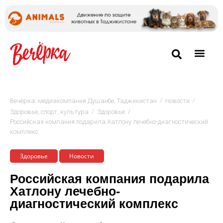
/
/
Вечёрка: медиакомпания Душанбе, Таджикистан
Новости
/
/
Здоровье, спорт, культура
Здоровье
Российская компания подарила Хатлону лечебно-диагностический
комплекс
Здоровье
Новости
Российская компания подарила
Хатлону лечебно-
диагностический комплекс