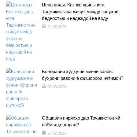
Цена воды. Как женщины юга
Таджикистана живут между засухой,
бедностью и надеждой на воду
22.06.2026
Болоравии худкушӣ миёни занон:
бӯҳрони равонӣ ё фишорҳои иҷтимоӣ?
05.03.2026
Обшавии пиряхҳо дар Тоҷикистон чӣ
паёмадҳо дорад?
27.02.2026