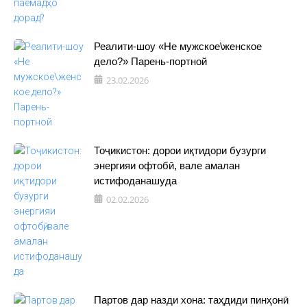
Реалити-шоу «Не мужское\женское
дело?» Парень-портной
23.02.2026
Тоҷикистон: дорои иқтидори бузурги
энергияи офтобӣ, вале амалан
истифоданашуда
02.02.2026
Партов дар назди хона: таҳдиди пинҳонӣ