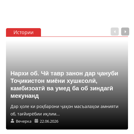
Истории
Нархи об. Чӣ тавр занон дар ҷануби
Тоҷикистон миёни хушксолӣ,
камбизоатӣ ва умед ба об зиндагӣ
мекунанд
Дар ҳоле ки роҳбарони ҷаҳон масъалаҳои амнияти
об, тағйирёбии иқлим...
Вечерка
22.06.2026