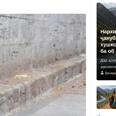
Нархи
ҷануб
хушкс
ба об
Дар ҳол
амнияти 
Вечер