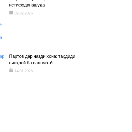
истифоданашуда
02.02.2026
Партов дар назди хона: таҳдиди
пинҳонӣ ба саломатӣ
14.01.2026