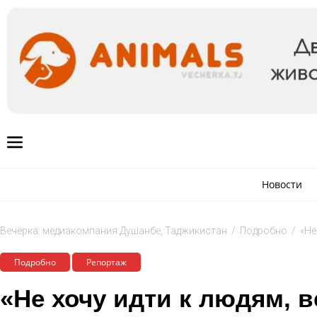
Новости
Вечёрка: медиакомпания Душанбе, Таджикистан
/
Подробно
/
«Не
Подробно
Репортаж
«Не хочу идти к людям, 