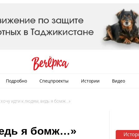
Подробно
Спецпроекты
Истории
Видео
 хочу идти к людям, ведь я бомж…»
ведь я бомж…»
Истор