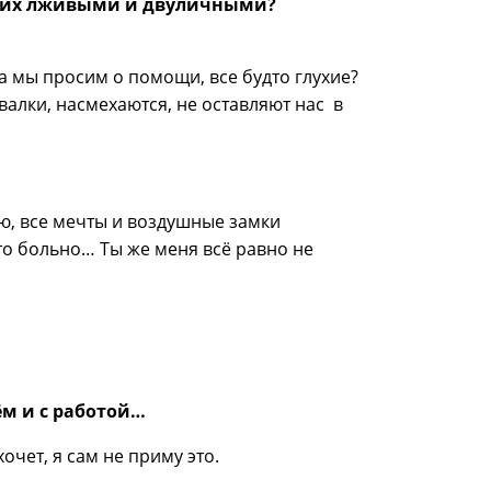
ая их лживыми и двуличными?
а мы просим о помощи, все будто глухие?
валки, насмехаются, не оставляют нас в
ию, все мечты и воздушные замки
то больно… Ты же меня всё равно не
ём и с работой…
хочет, я сам не приму это.