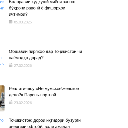
Болоравии худкушӣ миёни занон:
бӯҳрони равонӣ ё фишорҳои
иҷтимоӣ?
05.03.2026
Обшавии пиряхҳо дар Тоҷикистон чӣ
паёмадҳо дорад?
27.02.2026
Реалити-шоу «Не мужское\женское
дело?» Парень-портной
23.02.2026
Тоҷикистон: дорои иқтидори бузурги
энергияи офтобӣ, вале амалан