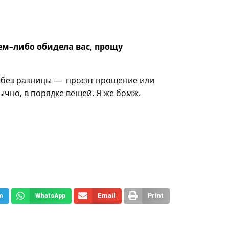
чем–либо обидела вас, прощу
е без разницы — просят прощение или
ычно, в порядке вещей. Я же бомж.
m
WhatsApp
Email
Print