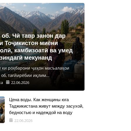
 об. Чӣ тавр занон дар
и Тоҷикистон миёни
олӣ, камбизоатӣ ва умед
 зиндагӣ мекунанд
е ки роҳбарони ҷаҳон масъалаҳои
об, тағйирёбии иқлим...
ка
22.06.2026
Цена воды. Как женщины юга
Таджикистана живут между засухой,
бедностью и надеждой на воду
22.06.2026