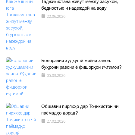
Таджикистана живут между засухой,
бедностью и надеждой на воду
22.06.2026
Болоравии худкушӣ миёни занон:
бӯҳрони равонӣ ё фишорҳои иҷтимоӣ?
05.03.2026
Обшавии пиряхҳо дар Тоҷикистон чӣ
паёмадҳо дорад?
27.02.2026