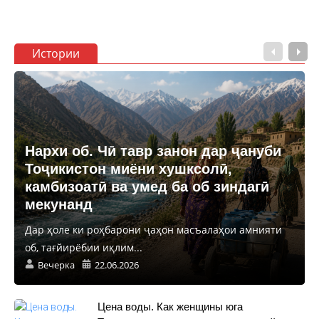
Истории
Нархи об. Чӣ тавр занон дар ҷануби
Тоҷикистон миёни хушксолӣ,
камбизоатӣ ва умед ба об зиндагӣ
мекунанд
Дар ҳоле ки роҳбарони ҷаҳон масъалаҳои амнияти
об, тағйирёбии иқлим...
Вечерка
22.06.2026
Цена воды. Как женщины юга