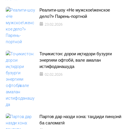
Реалити-шоу «Не мужское\женское
дело?» Парень-портной
23.02.2026
Тоҷикистон: дорои иқтидори бузурги
энергияи офтобӣ, вале амалан
истифоданашуда
02.02.2026
Партов дар назди хона: таҳдиди пинҳонӣ
ба саломатӣ