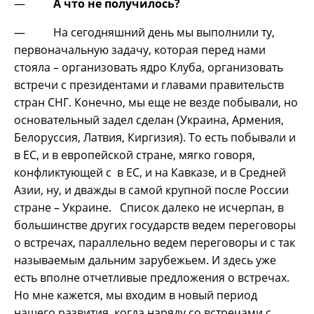
—
А что не получилось?
— На сегодняшний день мы выполнили ту,
первоначальную задачу, которая перед нами
стояла – организовать ядро Клуба, организовать
встречи с президентами и главами правительств
стран СНГ. Конечно, мы еще не везде побывали, но
основательный задел сделан (Украина, Армения,
Белоруссия, Латвия, Киргизия). То есть побывали и
в ЕС, и в европейской стране, мягко говоря,
конфликтующей с в ЕС, и на Кавказе, и в Средней
Азии, ну, и дважды в самой крупной после России
стране – Украине. Список далеко не исчерпан, в
большинстве других государств ведем переговоры
о встречах, параллельно ведем переговоры и с так
называемым дальним зарубежьем. И здесь уже
есть вполне отчетливые предложения о встречах.
Но мне кажется, мы входим в новый период
нашего развития, когда наряду со встречами с