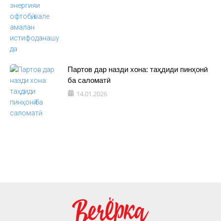
Партов дар назди хона: таҳдиди пинҳонӣ
ба саломатӣ
14.01.2026