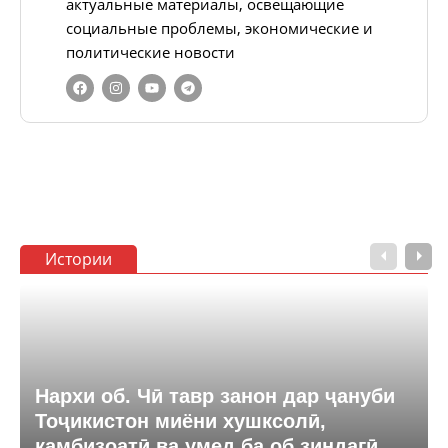
актуальные материалы, освещающие
социальные проблемы, экономические и
политические новости
Истории
Нархи об. Чӣ тавр занон дар ҷануби
Тоҷикистон миёни хушксолӣ,
камбизоатӣ ва умед ба об зиндагӣ