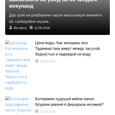
мекунанд
Дар ҳоле ки роҳбарони ҷаҳон масъалаҳои амнияти
об, тағйирёбии иқлим...
Вечерка
22.06.2026
Цена воды. Как женщины юга
Таджикистана живут между засухой,
бедностью и надеждой на воду
22.06.2026
Болоравии худкушӣ миёни занон:
бӯҳрони равонӣ ё фишорҳои иҷтимоӣ?
05.03.2026