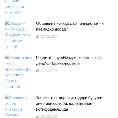
Обшавии пиряхҳо дар Тоҷикистон чӣ
паёмадҳо дорад?
27.02.2026
Реалити-шоу «Не мужское\женское
дело?» Парень-портной
23.02.2026
Тоҷикистон: дорои иқтидори бузурги
энергияи офтобӣ, вале амалан
истифоданашуда
02.02.2026