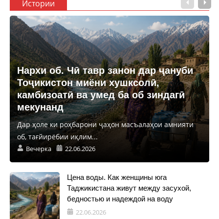
Истории
Нархи об. Чӣ тавр занон дар ҷануби
Тоҷикистон миёни хушксолӣ,
камбизоатӣ ва умед ба об зиндагӣ
мекунанд
Дар ҳоле ки роҳбарони ҷаҳон масъалаҳои амнияти
об, тағйирёбии иқлим...
Вечерка
22.06.2026
Цена воды. Как женщины юга
Таджикистана живут между засухой,
бедностью и надеждой на воду
22.06.2026