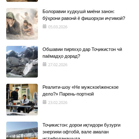
Болоравии худкушӣ миёни занон:
бӯҳрони равонӣ ё фишорҳои иҷтимоӣ?
05.03.2026
Обшавии пиряхҳо дар Тоҷикистон чӣ
паёмадҳо дорад?
27.02.2026
Реалити-шоу «Не мужское\женское
дело?» Парень-портной
23.02.2026
Тоҷикистон: дорои иқтидори бузурги
энергияи офтобӣ, вале амалан
истифоданашуда