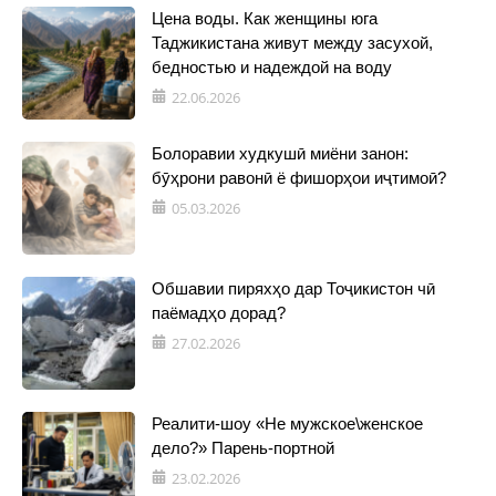
Цена воды. Как женщины юга
Таджикистана живут между засухой,
бедностью и надеждой на воду
22.06.2026
Болоравии худкушӣ миёни занон:
бӯҳрони равонӣ ё фишорҳои иҷтимоӣ?
05.03.2026
Обшавии пиряхҳо дар Тоҷикистон чӣ
паёмадҳо дорад?
27.02.2026
Реалити-шоу «Не мужское\женское
дело?» Парень-портной
23.02.2026