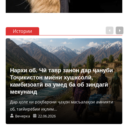
Истории
Нархи об. Чӣ тавр занон дар ҷануби
Тоҷикистон миёни хушксолӣ,
камбизоатӣ ва умед ба об зиндагӣ
мекунанд
Дар ҳоле ки роҳбарони ҷаҳон масъалаҳои амнияти
об, тағйирёбии иқлим...
Вечерка
22.06.2026