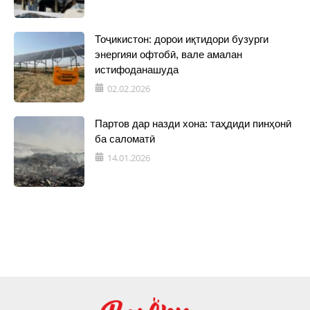
Тоҷикистон: дорои иқтидори бузурги
энергияи офтобӣ, вале амалан
истифоданашуда
02.02.2026
Партов дар назди хона: таҳдиди пинҳонӣ
ба саломатӣ
14.01.2026