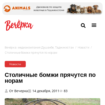
/
/
Вечёрка: медиакомпания Душанбе, Таджикистан
Новости
Столичные бомжи прячутся по норам
Новости
Столичные бомжи прячутся по
норам
От
Вечерка
14 декабря, 2011
83