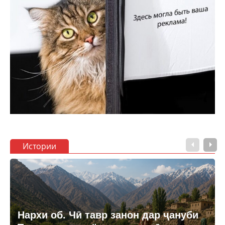
Истории
Нархи об. Чӣ тавр занон дар ҷануби