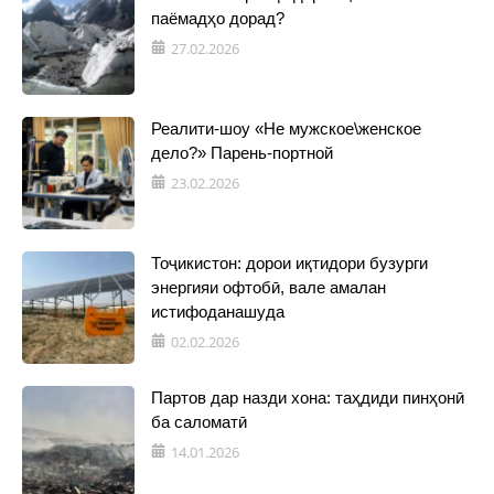
паёмадҳо дорад?
27.02.2026
Реалити-шоу «Не мужское\женское
дело?» Парень-портной
23.02.2026
Тоҷикистон: дорои иқтидори бузурги
энергияи офтобӣ, вале амалан
истифоданашуда
02.02.2026
Партов дар назди хона: таҳдиди пинҳонӣ
ба саломатӣ
14.01.2026