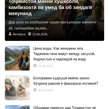
Тоҷикистон миёни хушксолӣ,
камбизоатӣ ва умед ба об зиндагӣ
мекунанд
Дар ҳоле ки роҳбарони ҷаҳон масъалаҳои амнияти
об, тағйирёбии иқлим...
Вечерка
22.06.2026
Цена воды. Как женщины юга
Таджикистана живут между засухой,
бедностью и надеждой на воду
22.06.2026
Болоравии худкушӣ миёни занон:
бӯҳрони равонӣ ё фишорҳои иҷтимоӣ?
05.03.2026
Обшавии пиряхҳо дар Тоҷикистон чӣ