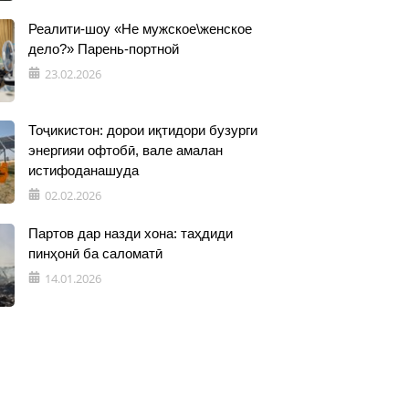
Реалити-шоу «Не мужское\женское
дело?» Парень-портной
23.02.2026
Тоҷикистон: дорои иқтидори бузурги
энергияи офтобӣ, вале амалан
истифоданашуда
02.02.2026
Партов дар назди хона: таҳдиди
пинҳонӣ ба саломатӣ
14.01.2026