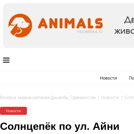
Новости
По
Вечёрка: медиакомпания Душанбе, Таджикистан
/
Новости
/
Солн
Новости
Солнцепёк по ул. Айни