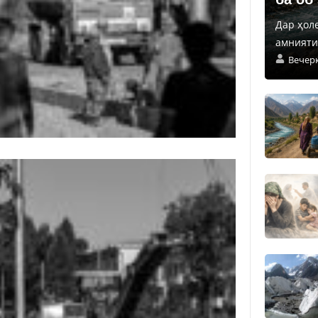
Дар ҳол
амнияти 
Вечер