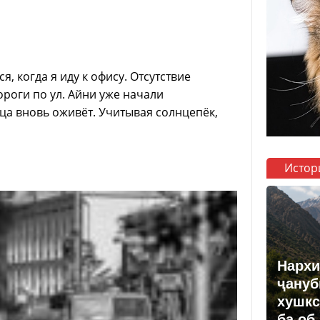
, когда я иду к офису. Отсутствие
дороги по ул. Айни уже начали
ица вновь оживёт. Учитывая солнцепёк,
Истор
Нархи
ҷануб
хушкс
ба об