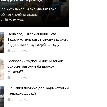
е ки роҳбарони ҷаҳон масъалаҳои
об, тағйирёбии иқлим...
ка
22.06.2026
Цена воды. Как женщины юга
Таджикистана живут между засухой,
бедностью и надеждой на воду
22.06.2026
Болоравии худкушӣ миёни занон:
бӯҳрони равонӣ ё фишорҳои
иҷтимоӣ?
05.03.2026
Обшавии пиряхҳо дар Тоҷикистон чӣ
паёмадҳо дорад?
27.02.2026