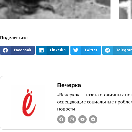
Поделиться:
Facebook
LinkedIn
Twitter
Telegra
Вечерка
«Вечёрка» — газета столичных но
освещающие социальные проблем
новости