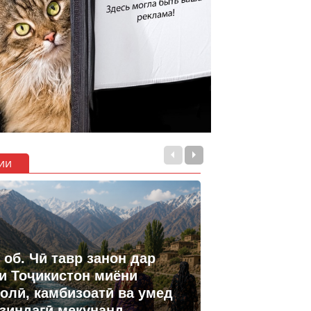
ии
 об. Чӣ тавр занон дар
и Тоҷикистон миёни
олӣ, камбизоатӣ ва умед
 зиндагӣ мекунанд