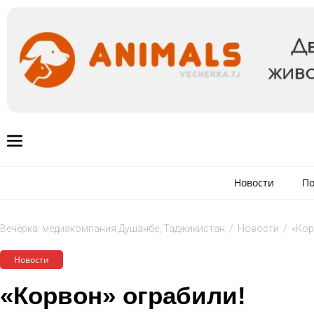
Новости
По
Вечёрка: медиакомпания Душанбе, Таджикистан
/
Новости
/
«Кор
Новости
«Корвон» ограбили!