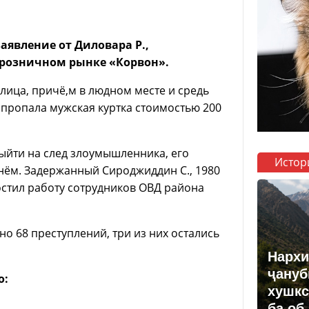
аявление от Диловара Р.,
-розничном рынке «Корвон».
лица, причё,м в людном месте и средь
и пропала мужская куртка стоимостью 200
ыйти на след злоумышленника, его
Истор
 нём. Задержанный Сироджиддин С., 1980
остил работу сотрудников ОВД района
 68 преступлений, три из них остались
Нархи
ҷануб
о:
хушкс
ба об