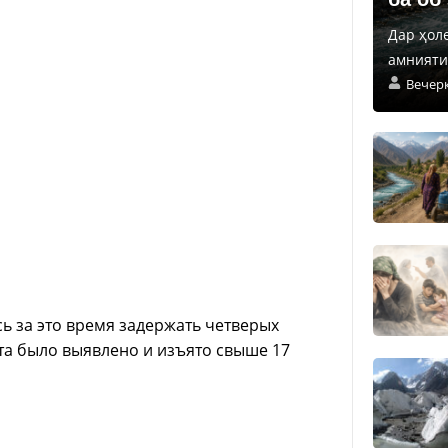
Дар ҳол
амнияти 
Вечер
ь за это время задержать четверых
та было выявлено и изъято свыше 17