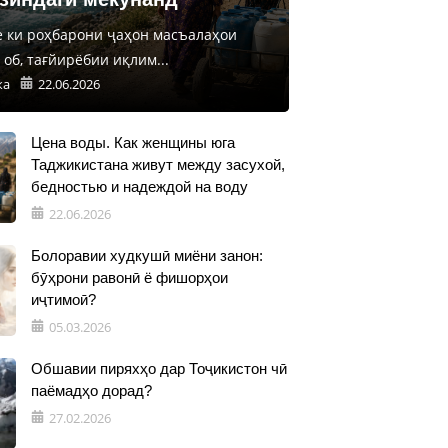
е ки роҳбарони ҷаҳон масъалаҳои
об, тағйирёбии иқлим...
ка
22.06.2026
Цена воды. Как женщины юга
Таджикистана живут между засухой,
бедностью и надеждой на воду
22.06.2026
Болоравии худкушӣ миёни занон:
бӯҳрони равонӣ ё фишорҳои
иҷтимоӣ?
05.03.2026
Обшавии пиряхҳо дар Тоҷикистон чӣ
паёмадҳо дорад?
27.02.2026