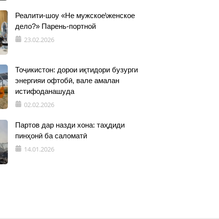
Реалити-шоу «Не мужское\женское
дело?» Парень-портной
23.02.2026
Тоҷикистон: дорои иқтидори бузурги
энергияи офтобӣ, вале амалан
истифоданашуда
02.02.2026
Партов дар назди хона: таҳдиди
пинҳонӣ ба саломатӣ
14.01.2026