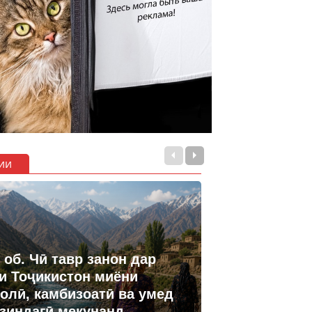
ии
 об. Чӣ тавр занон дар
и Тоҷикистон миёни
олӣ, камбизоатӣ ва умед
 зиндагӣ мекунанд