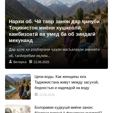
Нархи об. Чӣ тавр занон дар ҷануби
Тоҷикистон миёни хушксолӣ,
камбизоатӣ ва умед ба об зиндагӣ
мекунанд
Дар ҳоле ки роҳбарони ҷаҳон масъалаҳои амнияти
об, тағйирёбии иқлим...
Вечерка
22.06.2026
Цена воды. Как женщины юга
Таджикистана живут между засухой,
бедностью и надеждой на воду
22.06.2026
Болоравии худкушӣ миёни занон:
бӯҳрони равонӣ ё фишорҳои иҷтимоӣ?