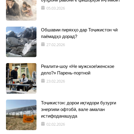
05.03.2026
Обшавии пиряхҳо дар Тоҷикистон чӣ
паёмадҳо дорад?
27.02.2026
Реалити-шоу «Не мужское\женское
дело?» Парень-портной
23.02.2026
Тоҷикистон: дорои иқтидори бузурги
энергияи офтобӣ, вале амалан
истифоданашуда
02.02.2026