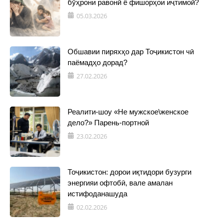
бӯҳрони равонӣ ё фишорҳои иҷтимоӣ?
05.03.2026
Обшавии пиряхҳо дар Тоҷикистон чӣ
паёмадҳо дорад?
27.02.2026
Реалити-шоу «Не мужское\женское
дело?» Парень-портной
23.02.2026
Тоҷикистон: дорои иқтидори бузурги
энергияи офтобӣ, вале амалан
истифоданашуда
02.02.2026