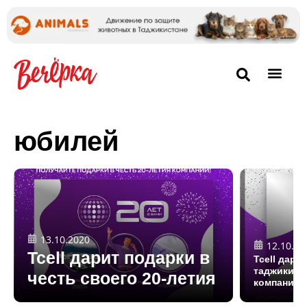
юбилей
13.10.2020
12.10.20
Tcell дарит подарки в
Tcell дари
таджикист
честь своего 20-летия
компании