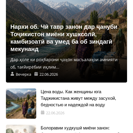
Нархи об. Чӣ тавр занон дар ҷануби
Тоҷикистон миёни хушксолӣ,
камбизоатӣ ва умед ба об зиндагӣ
мекунанд
Дар ҳоле ки роҳбарони ҷаҳон масъалаҳои амнияти
об, тағйирёбии иқлим...
Вечерка
22.06.2026
Цена воды. Как женщины юга
Таджикистана живут между засухой,
бедностью и надеждой на воду
22.06.2026
Болоравии худкушӣ миёни занон: