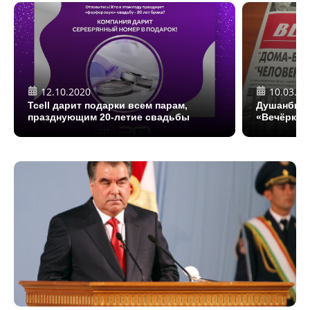
12.10.2020
10.03.20
Tcell дарит подарки всем парам,
Душанбинс
празднующим 20-летие свадьбы
«Вечёрка» 