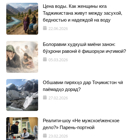
Цена воды. Как женщины юга
Таджикистана живут между засухой,
бедностью и надеждой на воду
22.06.2026
Болоравии худкушӣ миёни занон:
бӯҳрони равонӣ ё фишорҳои иҷтимоӣ?
05.03.2026
Обшавии пиряхҳо дар Тоҷикистон чӣ
паёмадҳо дорад?
27.02.2026
Реалити-шоу «Не мужское\женское
дело?» Парень-портной
23.02.2026