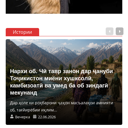
Истории
Нархи об. Чӣ тавр занон дар ҷануби
Тоҷикистон миёни хушксолӣ,
камбизоатӣ ва умед ба об зиндагӣ
мекунанд
Дар ҳоле ки роҳбарони ҷаҳон масъалаҳои амнияти
об, тағйирёбии иқлим...
Вечерка
22.06.2026