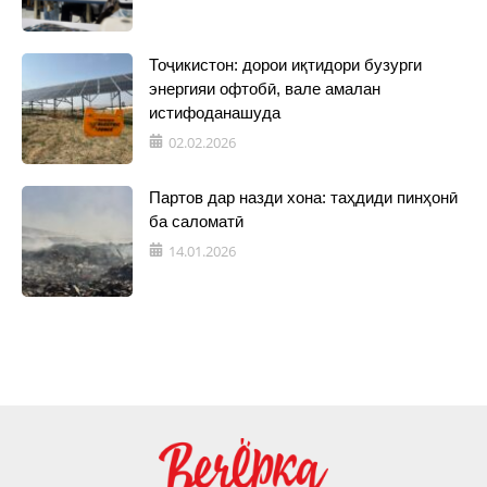
Тоҷикистон: дорои иқтидори бузурги
энергияи офтобӣ, вале амалан
истифоданашуда
02.02.2026
Партов дар назди хона: таҳдиди пинҳонӣ
ба саломатӣ
14.01.2026