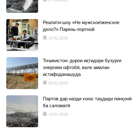
Реалити-шоу «Не мужское\женское
дело?» Парень-портной
23.02.2026
Тоҷикистон: дорои иқтидори бузурги
энергияи офтобӣ, вале амалан
истифоданашуда
02.02.2026
Партов дар назди хона: таҳдиди пинҳонӣ
ба саломатӣ
14.01.2026