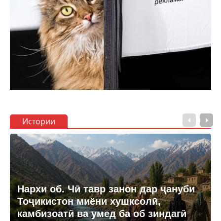
Истории
Нархи об. Чӣ тавр занон дар ҷануби
Тоҷикистон миёни хушксолӣ,
камбизоатӣ ва умед ба об зиндагӣ