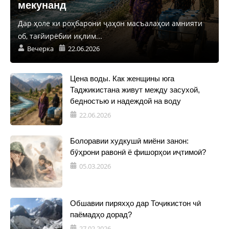
мекунанд
Дар ҳоле ки роҳбарони ҷаҳон масъалаҳои амнияти
об, тағйирёбии иқлим...
Вечерка
22.06.2026
Цена воды. Как женщины юга
Таджикистана живут между засухой,
бедностью и надеждой на воду
22.06.2026
Болоравии худкушӣ миёни занон:
бӯҳрони равонӣ ё фишорҳои иҷтимоӣ?
05.03.2026
Обшавии пиряхҳо дар Тоҷикистон чӣ
паёмадҳо дорад?
27.02.2026