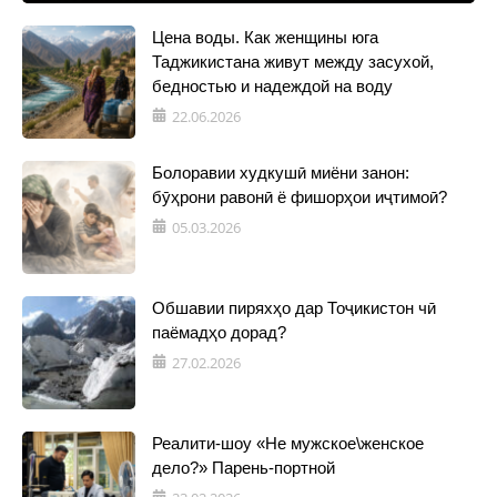
Цена воды. Как женщины юга
Таджикистана живут между засухой,
бедностью и надеждой на воду
22.06.2026
Болоравии худкушӣ миёни занон:
бӯҳрони равонӣ ё фишорҳои иҷтимоӣ?
05.03.2026
Обшавии пиряхҳо дар Тоҷикистон чӣ
паёмадҳо дорад?
27.02.2026
Реалити-шоу «Не мужское\женское
дело?» Парень-портной