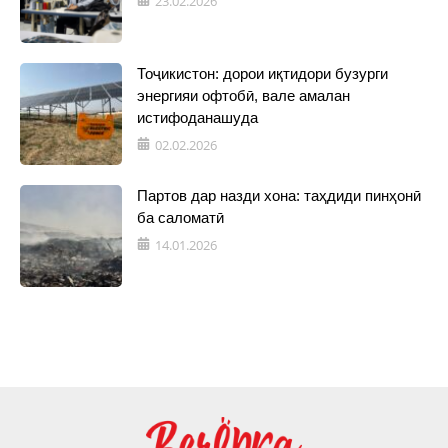
23.02.2026
Тоҷикистон: дорои иқтидори бузурги
энергияи офтобӣ, вале амалан
истифоданашуда
02.02.2026
Партов дар назди хона: таҳдиди пинҳонӣ
ба саломатӣ
14.01.2026