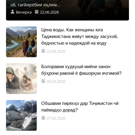
об, тағйирёбии иқлим...
Вечерка
22.06.2026
Цена воды. Как женщины юга
Таджикистана живут между засухой,
бедностью и надеждой на воду
22.06.2026
Болоравии худкушӣ миёни занон:
бӯҳрони равонӣ ё фишорҳои иҷтимоӣ?
05.03.2026
Обшавии пиряхҳо дар Тоҷикистон чӣ
паёмадҳо дорад?
27.02.2026