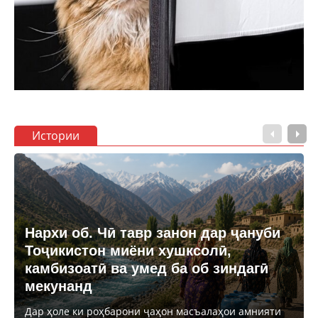
Истории
Нархи об. Чӣ тавр занон дар ҷануби
Тоҷикистон миёни хушксолӣ,
камбизоатӣ ва умед ба об зиндагӣ
мекунанд
Дар ҳоле ки роҳбарони ҷаҳон масъалаҳои амнияти