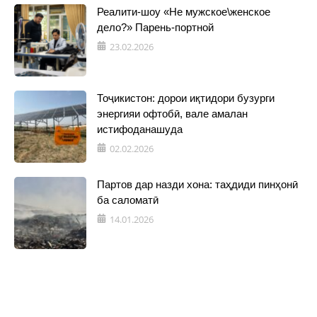
Реалити-шоу «Не мужское\женское
дело?» Парень-портной
23.02.2026
Тоҷикистон: дорои иқтидори бузурги
энергияи офтобӣ, вале амалан
истифоданашуда
02.02.2026
Партов дар назди хона: таҳдиди пинҳонӣ
ба саломатӣ
14.01.2026