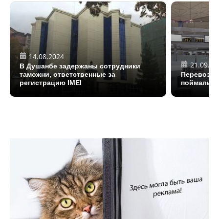
14.08.2024
21.09.20
В Душанбе задержаны сотрудники
таможни, ответственные за
Перевозил
регистрацию IMEI
поймали г