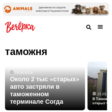
таможня
19.08.2024
Около 2 тыс «старых»
авто застряли в
таможенном
25.05.20
В Таможен
терминале Согда
открыт «Ц