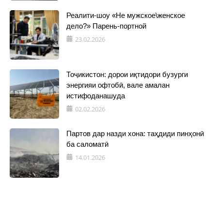
Реалити-шоу «Не мужское\женское
дело?» Парень-портной
23.02.2026
Тоҷикистон: дорои иқтидори бузурги
энергияи офтобӣ, вале амалан
истифоданашуда
02.02.2026
Партов дар назди хона: таҳдиди пинҳонӣ
ба саломатӣ
14.01.2026