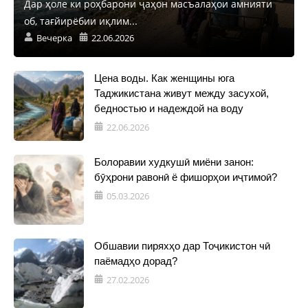
Дар ҳоле ки роҳбарони ҷаҳон масъалаҳои амнияти
об, тағйирёбии иқлим...
Вечерка
22.06.2026
Цена воды. Как женщины юга
Таджикистана живут между засухой,
бедностью и надеждой на воду
22.06.2026
Болоравии худкушӣ миёни занон:
бӯҳрони равонӣ ё фишорҳои иҷтимоӣ?
05.03.2026
Обшавии пиряхҳо дар Тоҷикистон чӣ
паёмадҳо дорад?
27.02.2026