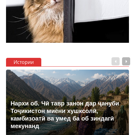
Истории
Нархи об. Чӣ тавр занон дар ҷануби
Тоҷикистон миёни хушксолӣ,
камбизоатӣ ва умед ба об зиндагӣ
мекунанд