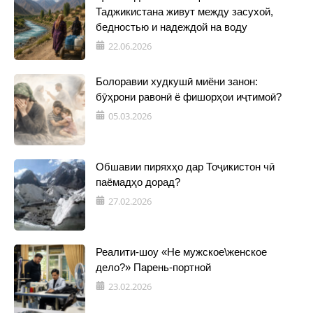
Таджикистана живут между засухой,
бедностью и надеждой на воду
22.06.2026
Болоравии худкушӣ миёни занон:
бӯҳрони равонӣ ё фишорҳои иҷтимоӣ?
05.03.2026
Обшавии пиряхҳо дар Тоҷикистон чӣ
паёмадҳо дорад?
27.02.2026
Реалити-шоу «Не мужское\женское
дело?» Парень-портной
23.02.2026