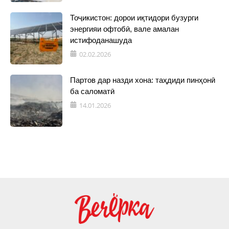
Тоҷикистон: дорои иқтидори бузурги
энергияи офтобӣ, вале амалан
истифоданашуда
02.02.2026
Партов дар назди хона: таҳдиди пинҳонӣ
ба саломатӣ
14.01.2026