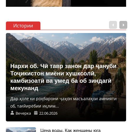
Истории
Нархи об. Чӣ тавр занон дар ҷануби
Тоҷикистон миёни хушксолӣ,
камбизоатӣ ва умед ба об зиндагӣ
мекунанд
Дар ҳоле ки роҳбарони ҷаҳон масъалаҳои амнияти
об, тағйирёбии иқлим...
Вечерка
22.06.2026
Цена воды. Как женщины юга