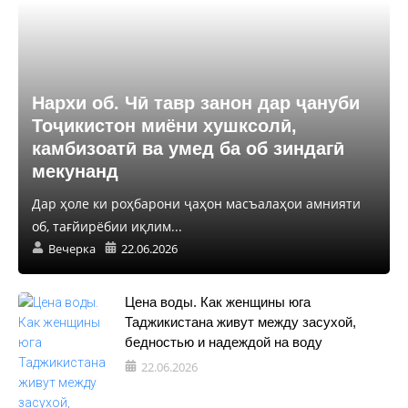
Нархи об. Чӣ тавр занон дар ҷануби
Тоҷикистон миёни хушксолӣ,
камбизоатӣ ва умед ба об зиндагӣ
мекунанд
Дар ҳоле ки роҳбарони ҷаҳон масъалаҳои амнияти
об, тағйирёбии иқлим...
Вечерка
22.06.2026
Цена воды. Как женщины юга
Таджикистана живут между засухой,
бедностью и надеждой на воду
22.06.2026