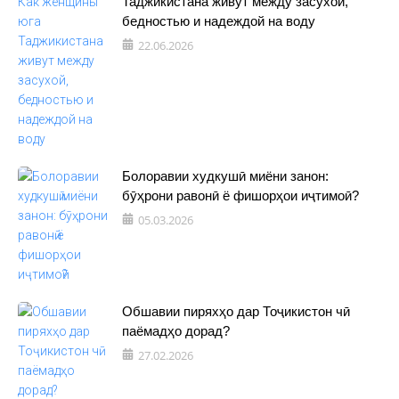
Таджикистана живут между засухой,
бедностью и надеждой на воду
22.06.2026
Болоравии худкушӣ миёни занон:
бӯҳрони равонӣ ё фишорҳои иҷтимоӣ?
05.03.2026
Обшавии пиряхҳо дар Тоҷикистон чӣ
паёмадҳо дорад?
27.02.2026