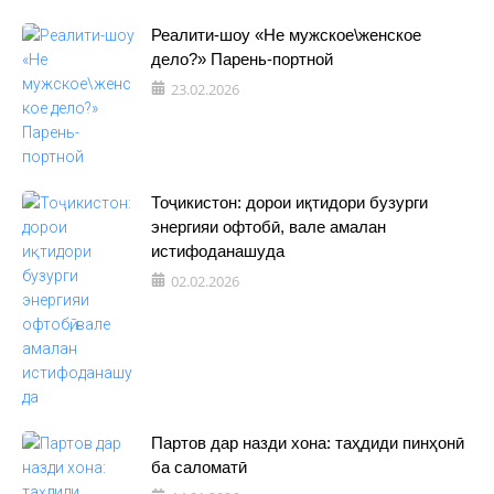
Реалити-шоу «Не мужское\женское
дело?» Парень-портной
23.02.2026
Тоҷикистон: дорои иқтидори бузурги
энергияи офтобӣ, вале амалан
истифоданашуда
02.02.2026
Партов дар назди хона: таҳдиди пинҳонӣ
ба саломатӣ