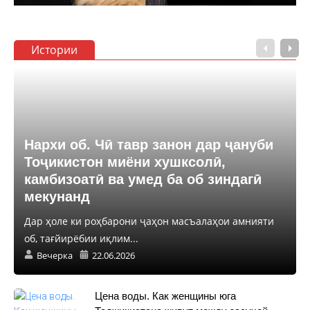
Истории
Нархи об. Чӣ тавр занон дар ҷануби
Тоҷикистон миёни хушксолӣ,
камбизоатӣ ва умед ба об зиндагӣ
мекунанд
Дар ҳоле ки роҳбарони ҷаҳон масъалаҳои амнияти
об, тағйирёбии иқлим...
Вечерка
22.06.2026
Цена воды. Как женщины юга