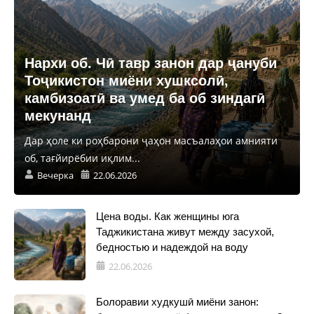
Нархи об. Чӣ тавр занон дар ҷануби
Тоҷикистон миёни хушксолӣ,
камбизоатӣ ва умед ба об зиндагӣ
мекунанд
Дар ҳоле ки роҳбарони ҷаҳон масъалаҳои амнияти
об, тағйирёбии иқлим...
Вечерка
22.06.2026
Цена воды. Как женщины юга
Таджикистана живут между засухой,
бедностью и надеждой на воду
22.06.2026
Болоравии худкушӣ миёни занон: