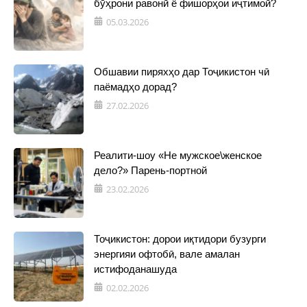
бӯҳрони равонӣ ё фишорҳои иҷтимоӣ?
05.03.2026
Обшавии пиряхҳо дар Тоҷикистон чӣ
паёмадҳо дорад?
27.02.2026
Реалити-шоу «Не мужское\женское
дело?» Парень-портной
23.02.2026
Тоҷикистон: дорои иқтидори бузурги
энергияи офтобӣ, вале амалан
истифоданашуда
02.02.2026