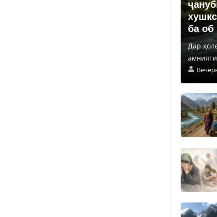
ҷануб
хушкс
ба об
Дар ҳол
амнияти 
Вечер