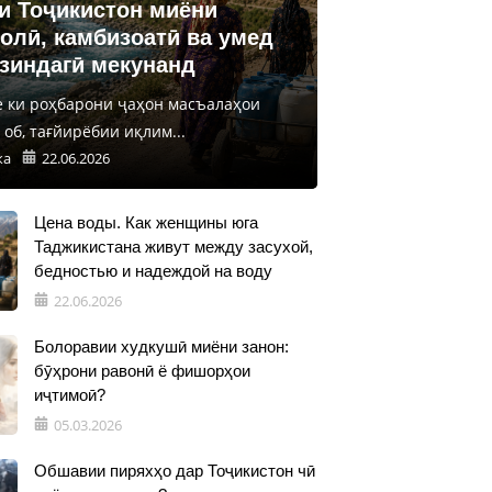
и Тоҷикистон миёни
олӣ, камбизоатӣ ва умед
 зиндагӣ мекунанд
е ки роҳбарони ҷаҳон масъалаҳои
об, тағйирёбии иқлим...
ка
22.06.2026
Цена воды. Как женщины юга
Таджикистана живут между засухой,
бедностью и надеждой на воду
22.06.2026
Болоравии худкушӣ миёни занон:
бӯҳрони равонӣ ё фишорҳои
иҷтимоӣ?
05.03.2026
Обшавии пиряхҳо дар Тоҷикистон чӣ