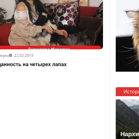
черка
22.02.2019
анность на четырех лапах
Истор
Нархи