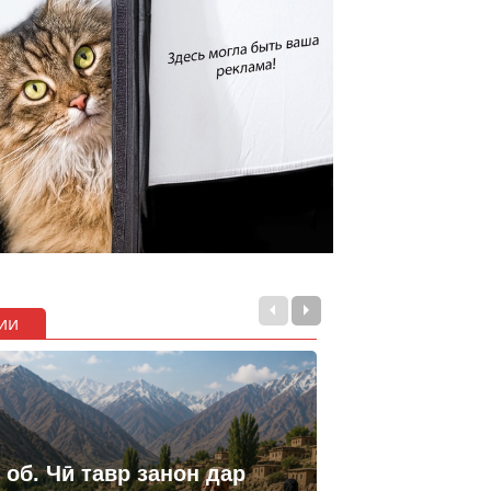
ии
 об. Чӣ тавр занон дар