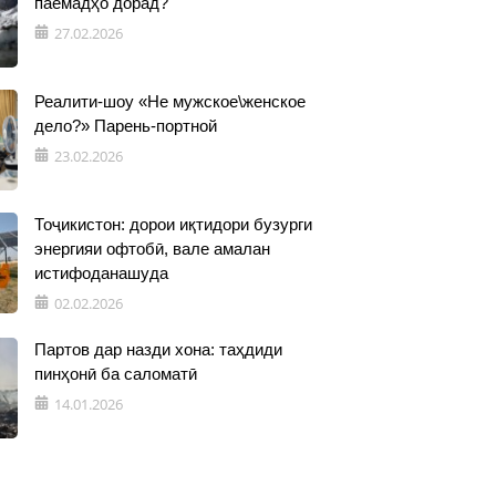
паёмадҳо дорад?
27.02.2026
Реалити-шоу «Не мужское\женское
дело?» Парень-портной
23.02.2026
Тоҷикистон: дорои иқтидори бузурги
энергияи офтобӣ, вале амалан
истифоданашуда
02.02.2026
Партов дар назди хона: таҳдиди
пинҳонӣ ба саломатӣ
14.01.2026