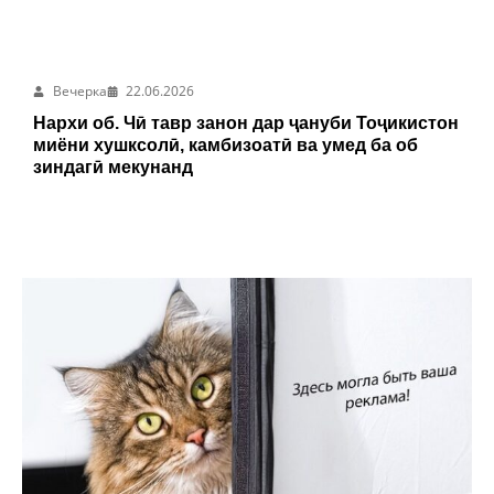
Вечерка
22.06.2026
Нархи об. Чӣ тавр занон дар ҷануби Тоҷикистон
миёни хушксолӣ, камбизоатӣ ва умед ба об
зиндагӣ мекунанд