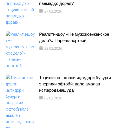
паёмадҳо дорад?
27.02.2026
Реалити-шоу «Не мужское\женское
дело?» Парень-портной
23.02.2026
Тоҷикистон: дорои иқтидори бузурги
энергияи офтобӣ, вале амалан
истифоданашуда
02.02.2026