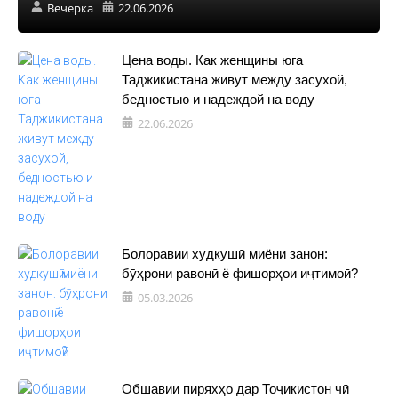
Вечерка
22.06.2026
Цена воды. Как женщины юга
Таджикистана живут между засухой,
бедностью и надеждой на воду
22.06.2026
Болоравии худкушӣ миёни занон:
бӯҳрони равонӣ ё фишорҳои иҷтимоӣ?
05.03.2026
Обшавии пиряхҳо дар Тоҷикистон чӣ