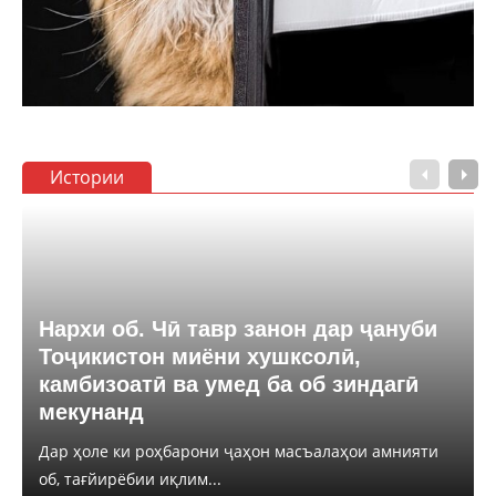
Истории
Нархи об. Чӣ тавр занон дар ҷануби
Тоҷикистон миёни хушксолӣ,
камбизоатӣ ва умед ба об зиндагӣ
мекунанд
Дар ҳоле ки роҳбарони ҷаҳон масъалаҳои амнияти
об, тағйирёбии иқлим...