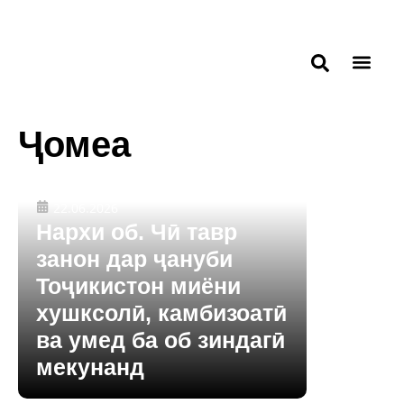
Ҷомеа
22.06.2026
Нархи об. Чӣ тавр
занон дар ҷануби
Тоҷикистон миёни
хушксолӣ, камбизоатӣ
ва умед ба об зиндагӣ
мекунанд