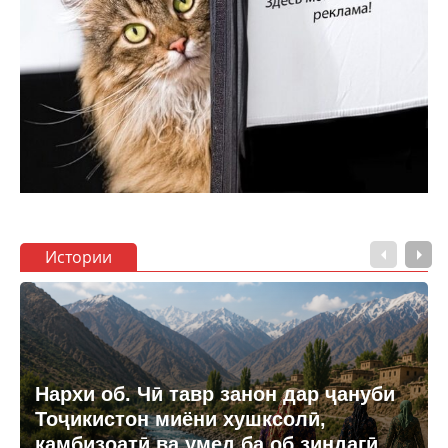
Истории
Нархи об. Чӣ тавр занон дар ҷануби
Тоҷикистон миёни хушксолӣ,
камбизоатӣ ва умед ба об зиндагӣ