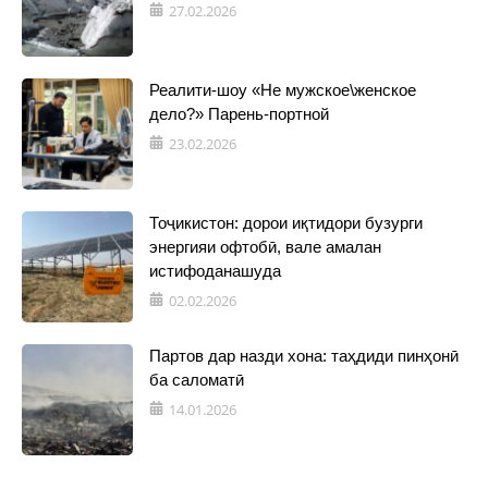
27.02.2026
Реалити-шоу «Не мужское\женское
дело?» Парень-портной
23.02.2026
Тоҷикистон: дорои иқтидори бузурги
энергияи офтобӣ, вале амалан
истифоданашуда
02.02.2026
Партов дар назди хона: таҳдиди пинҳонӣ
ба саломатӣ
14.01.2026