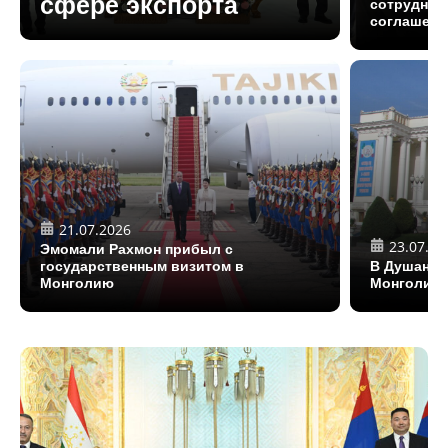
сфере экспорта
сотруднич
соглашени
21.07.2026
23.07.20
Эмомали Рахмон прибыл с
государственным визитом в
В Душанбе
Монголию
Монголии