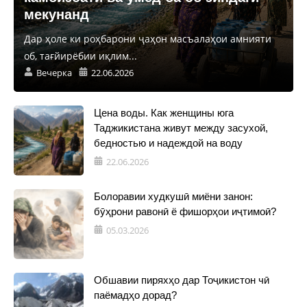
мекунанд
Дар ҳоле ки роҳбарони ҷаҳон масъалаҳои амнияти
об, тағйирёбии иқлим...
Вечерка
22.06.2026
Цена воды. Как женщины юга
Таджикистана живут между засухой,
бедностью и надеждой на воду
22.06.2026
Болоравии худкушӣ миёни занон:
бӯҳрони равонӣ ё фишорҳои иҷтимоӣ?
05.03.2026
Обшавии пиряхҳо дар Тоҷикистон чӣ
паёмадҳо дорад?