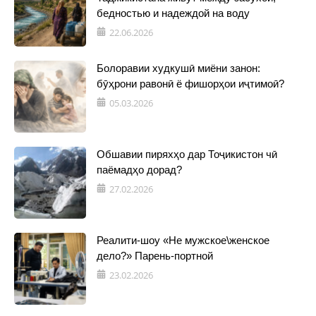
бедностью и надеждой на воду
22.06.2026
Болоравии худкушӣ миёни занон:
бӯҳрони равонӣ ё фишорҳои иҷтимоӣ?
05.03.2026
Обшавии пиряхҳо дар Тоҷикистон чӣ
паёмадҳо дорад?
27.02.2026
Реалити-шоу «Не мужское\женское
дело?» Парень-портной
23.02.2026