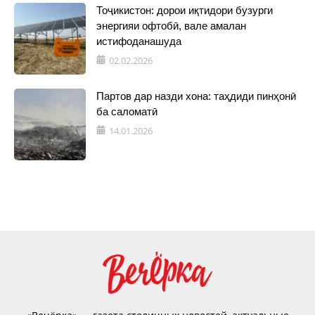
Тоҷикистон: дорои иқтидори бузурги
энергияи офтобӣ, вале амалан
истифоданашуда
02.02.2026
Партов дар назди хона: таҳдиди пинҳонӣ
ба саломатӣ
14.01.2026