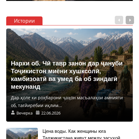
Истории
Нархи об. Чӣ тавр занон дар ҷануби
Тоҷикистон миёни хушксолӣ,
камбизоатӣ ва умед ба об зиндагӣ
мекунанд
Дар ҳоле ки роҳбарони ҷаҳон масъалаҳои амнияти
об, тағйирёбии иқлим...
Вечерка
22.06.2026
Цена воды. Как женщины юга
Таджикистана живут между засухой,