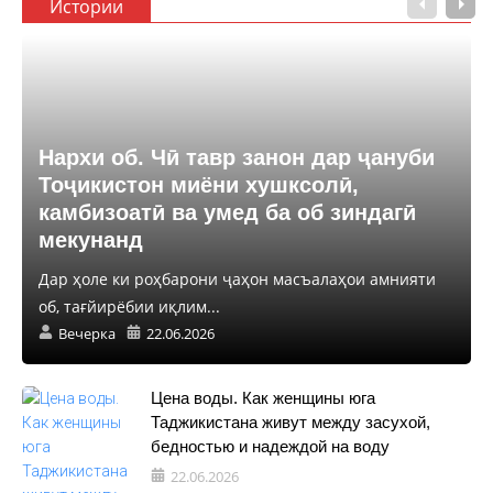
Истории
Нархи об. Чӣ тавр занон дар ҷануби
Тоҷикистон миёни хушксолӣ,
камбизоатӣ ва умед ба об зиндагӣ
мекунанд
Дар ҳоле ки роҳбарони ҷаҳон масъалаҳои амнияти
об, тағйирёбии иқлим...
Вечерка
22.06.2026
Цена воды. Как женщины юга
Таджикистана живут между засухой,
бедностью и надеждой на воду
22.06.2026