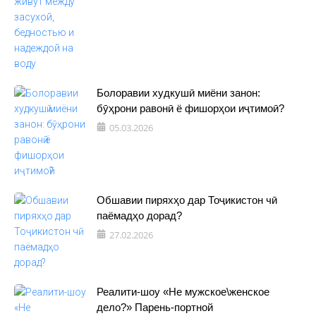
Болоравии худкушӣ миёни занон:
бӯҳрони равонӣ ё фишорҳои иҷтимоӣ?
05.03.2026
Обшавии пиряхҳо дар Тоҷикистон чӣ
паёмадҳо дорад?
27.02.2026
Реалити-шоу «Не мужское\женское
дело?» Парень-портной