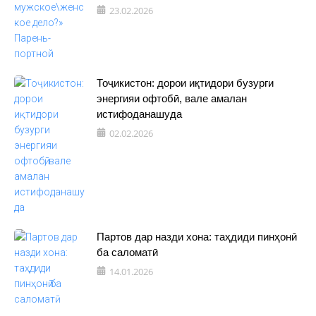
23.02.2026
Тоҷикистон: дорои иқтидори бузурги
энергияи офтобӣ, вале амалан
истифоданашуда
02.02.2026
Партов дар назди хона: таҳдиди пинҳонӣ
ба саломатӣ
14.01.2026