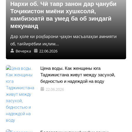
Нархи об. Чӣ тавр занон дар ҷануби
Тоҷикистон миёни хушксолӣ,
камбизоатӣ ва умед ба об зиндагӣ
мекунанд
Дар ҳоле ки роҳбарони ҷаҳон масъалаҳои амнияти
об, тағйирёбии иқлим...
Вечерка
22.06.2026
Цена воды. Как женщины юга
Таджикистана живут между засухой,
бедностью и надеждой на воду
22.06.2026