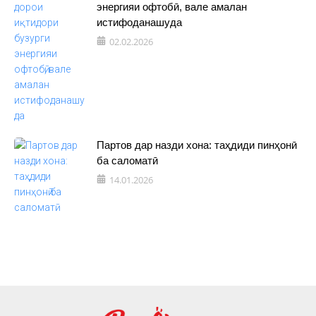
энергияи офтобӣ, вале амалан
истифоданашуда
02.02.2026
Партов дар назди хона: таҳдиди пинҳонӣ
ба саломатӣ
14.01.2026