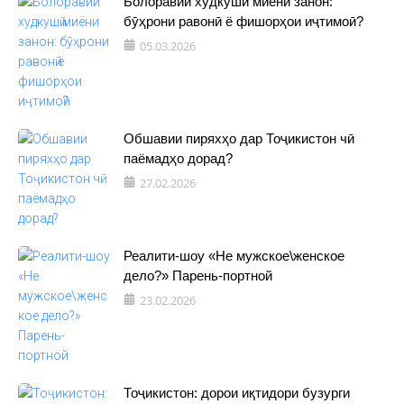
Болоравии худкушӣ миёни занон:
бӯҳрони равонӣ ё фишорҳои иҷтимоӣ?
05.03.2026
Обшавии пиряхҳо дар Тоҷикистон чӣ
паёмадҳо дорад?
27.02.2026
Реалити-шоу «Не мужское\женское
дело?» Парень-портной
23.02.2026
Тоҷикистон: дорои иқтидори бузурги