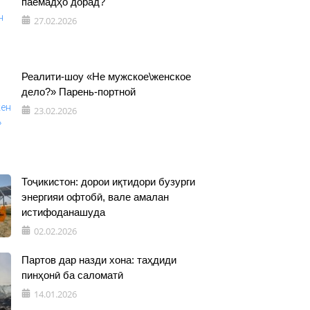
паёмадҳо дорад?
27.02.2026
Реалити-шоу «Не мужское\женское
дело?» Парень-портной
23.02.2026
Тоҷикистон: дорои иқтидори бузурги
энергияи офтобӣ, вале амалан
истифоданашуда
02.02.2026
Партов дар назди хона: таҳдиди
пинҳонӣ ба саломатӣ
14.01.2026