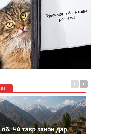
ии
 об. Чӣ тавр занон дар