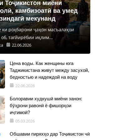
и Тоҷикистон миёни
олӣ, камбизоатӣ ва умед
 зиндагӣ мекунанд
е ки роҳбарони ҷаҳон масъалаҳои
об, тағйирёбии иқлим...
ка
22.06.2026
Цена воды. Как женщины юга
Таджикистана живут между засухой,
бедностью и надеждой на воду
22.06.2026
Болоравии худкушӣ миёни занон:
бӯҳрони равонӣ ё фишорҳои
иҷтимоӣ?
05.03.2026
Обшавии пиряхҳо дар Тоҷикистон чӣ