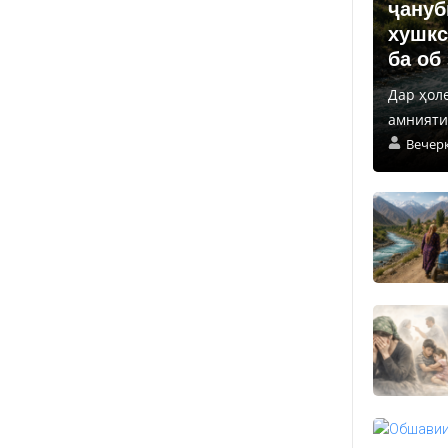
ҷануб
хушкс
ба об
Дар ҳол
амнияти 
Вечер