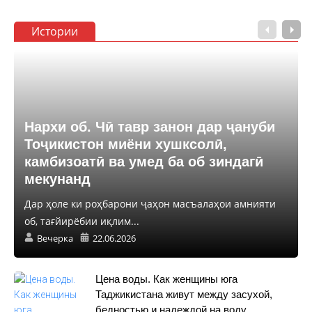
Истории
Нархи об. Чӣ тавр занон дар ҷануби
Тоҷикистон миёни хушксолӣ,
камбизоатӣ ва умед ба об зиндагӣ
мекунанд
Дар ҳоле ки роҳбарони ҷаҳон масъалаҳои амнияти
об, тағйирёбии иқлим...
Вечерка
22.06.2026
Цена воды. Как женщины юга
Таджикистана живут между засухой,
бедностью и надеждой на воду