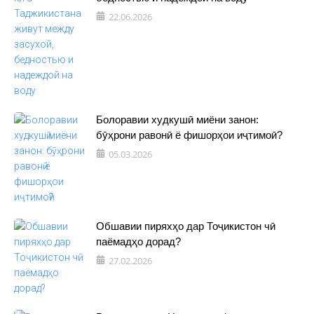
22.06.2026
Болоравии худкушӣ миёни занон:
бӯҳрони равонӣ ё фишорҳои иҷтимоӣ?
05.03.2026
Обшавии пиряхҳо дар Тоҷикистон чӣ
паёмадҳо дорад?
27.02.2026