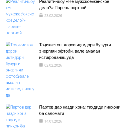
Реалити-шоу «Не мужское\женское
дело?» Парень-портной
23.02.2026
Тоҷикистон: дорои иқтидори бузурги
энергияи офтобӣ, вале амалан
истифоданашуда
02.02.2026
Партов дар назди хона: таҳдиди пинҳонӣ
ба саломатӣ
14.01.2026