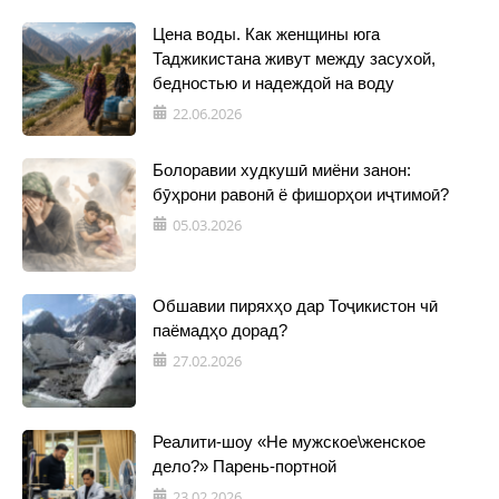
Цена воды. Как женщины юга
Таджикистана живут между засухой,
бедностью и надеждой на воду
22.06.2026
Болоравии худкушӣ миёни занон:
бӯҳрони равонӣ ё фишорҳои иҷтимоӣ?
05.03.2026
Обшавии пиряхҳо дар Тоҷикистон чӣ
паёмадҳо дорад?
27.02.2026
Реалити-шоу «Не мужское\женское
дело?» Парень-портной
23.02.2026