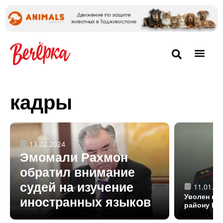
кадры
13.02.2024
Эмомали Рахмон
обратил внимание
судей на изучение
11.01.20
Уволен на
иностранных языков
району Шо