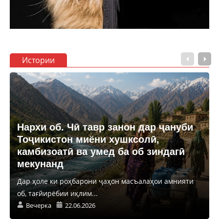
Истории
Нархи об. Чӣ тавр занон дар ҷануби
Тоҷикистон миёни хушксолӣ,
камбизоатӣ ва умед ба об зиндагӣ
мекунанд
Дар ҳоле ки роҳбарони ҷаҳон масъалаҳои амнияти
об, тағйирёбии иқлим...
Вечерка
22.06.2026