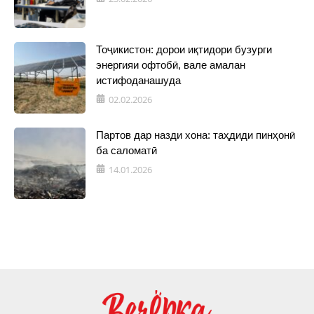
Тоҷикистон: дорои иқтидори бузурги
энергияи офтобӣ, вале амалан
истифоданашуда
02.02.2026
Партов дар назди хона: таҳдиди пинҳонӣ
ба саломатӣ
14.01.2026