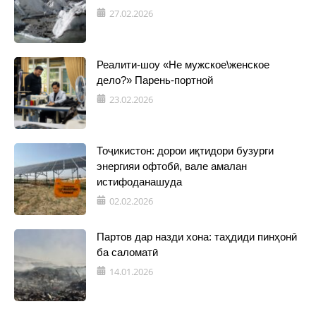
27.02.2026
Реалити-шоу «Не мужское\женское
дело?» Парень-портной
23.02.2026
Тоҷикистон: дорои иқтидори бузурги
энергияи офтобӣ, вале амалан
истифоданашуда
02.02.2026
Партов дар назди хона: таҳдиди пинҳонӣ
ба саломатӣ
14.01.2026