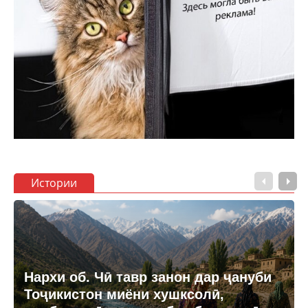
Истории
Нархи об. Чӣ тавр занон дар ҷануби
Тоҷикистон миёни хушксолӣ,