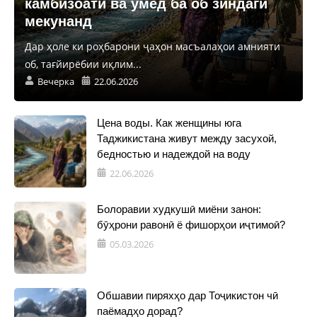
камбизоатӣ ва умед ба об зиндагӣ
мекунанд
Дар ҳоле ки роҳбарони ҷаҳон масъалаҳои амнияти
об, тағйирёбии иқлим...
Вечерка
22.06.2026
Цена воды. Как женщины юга
Таджикистана живут между засухой,
бедностью и надеждой на воду
22.06.2026
Болоравии худкушӣ миёни занон:
бӯҳрони равонӣ ё фишорҳои иҷтимоӣ?
05.03.2026
Обшавии пиряхҳо дар Тоҷикистон чӣ
паёмадҳо дорад?