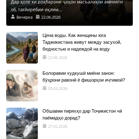
Дар ҳоле ки роҳбарони ҷаҳон масъалаҳои амнияти
об, тағйирёбии иқлим...
Вечерка
22.06.2026
Цена воды. Как женщины юга
Таджикистана живут между засухой,
бедностью и надеждой на воду
22.06.2026
Болоравии худкушӣ миёни занон:
бӯҳрони равонӣ ё фишорҳои иҷтимоӣ?
05.03.2026
Обшавии пиряхҳо дар Тоҷикистон чӣ
паёмадҳо дорад?
27.02.2026