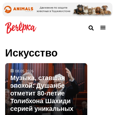
Искусство
08.05.2026
Музыка, ставшая
эпохой: Душанбе
отметит 80-летие
Толибхона Шахиди
серией уникальных