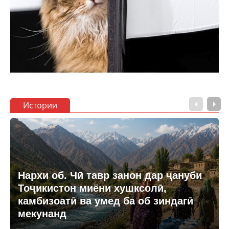
Истории
Нархи об. Чӣ тавр занон дар ҷануби
Тоҷикистон миёни хушксолӣ,
камбизоатӣ ва умед ба об зиндагӣ
мекунанд