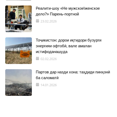
Реалити-шоу «Не мужское\женское
дело?» Парень-портной
23.02.2026
Тоҷикистон: дорои иқтидори бузурги
энергияи офтобӣ, вале амалан
истифоданашуда
02.02.2026
Партов дар назди хона: таҳдиди пинҳонӣ
ба саломатӣ
14.01.2026