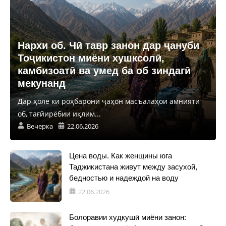
Нархи об. Чӣ тавр занон дар ҷануби
Тоҷикистон миёни хушксолӣ,
камбизоатӣ ва умед ба об зиндагӣ
мекунанд
Дар ҳоле ки роҳбарони ҷаҳон масъалаҳои амнияти
об, тағйирёбии иқлим...
Вечерка
22.06.2026
Цена воды. Как женщины юга
Таджикистана живут между засухой,
бедностью и надеждой на воду
22.06.2026
Болоравии худкушӣ миёни занон: