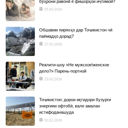
бӯҳрони равонӣ ё фишорҳои иҷтимоӣ?
05.03.2026
Обшавии пиряхҳо дар Тоҷикистон чӣ
паёмадҳо дорад?
27.02.2026
Реалити-шоу «Не мужское\женское
дело?» Парень-портной
23.02.2026
Тоҷикистон: дорои иқтидори бузурги
энергияи офтобӣ, вале амалан
истифоданашуда
02.02.2026