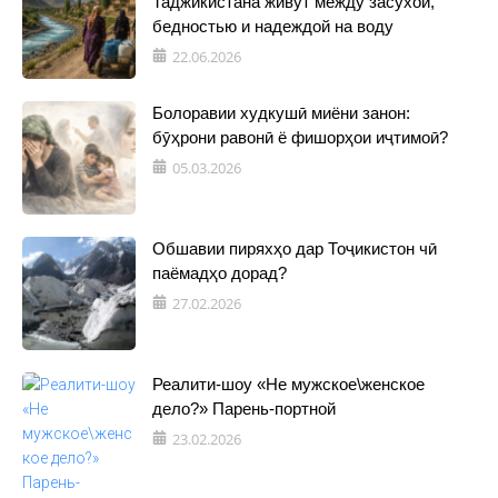
Таджикистана живут между засухой,
бедностью и надеждой на воду
22.06.2026
Болоравии худкушӣ миёни занон:
бӯҳрони равонӣ ё фишорҳои иҷтимоӣ?
05.03.2026
Обшавии пиряхҳо дар Тоҷикистон чӣ
паёмадҳо дорад?
27.02.2026
Реалити-шоу «Не мужское\женское
дело?» Парень-портной
23.02.2026