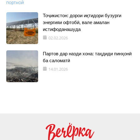
Тоҷикистон: дорои иқтидори бузурги
энергияи офтобӣ, вале амалан
истифоданашуда
02.02.2026
Партов дар назди хона: таҳдиди пинҳонӣ
ба саломатӣ
14.01.2026