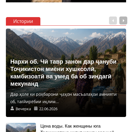
Истории
Нархи об. Чӣ тавр занон дар ҷануби
Тоҷикистон миёни хушксолӣ,
камбизоатӣ ва умед ба об зиндагӣ
мекунанд
Дар ҳоле ки роҳбарони ҷаҳон масъалаҳои амнияти
об, тағйирёбии иқлим...
Вечерка
22.06.2026
Цена воды. Как женщины юга