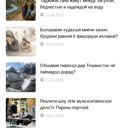
Таджикистана живут между засухой,
бедностью и надеждой на воду
22.06.2026
Болоравии худкушӣ миёни занон:
бӯҳрони равонӣ ё фишорҳои иҷтимоӣ?
05.03.2026
Обшавии пиряхҳо дар Тоҷикистон чӣ
паёмадҳо дорад?
27.02.2026
Реалити-шоу «Не мужское\женское
дело?» Парень-портной
23.02.2026