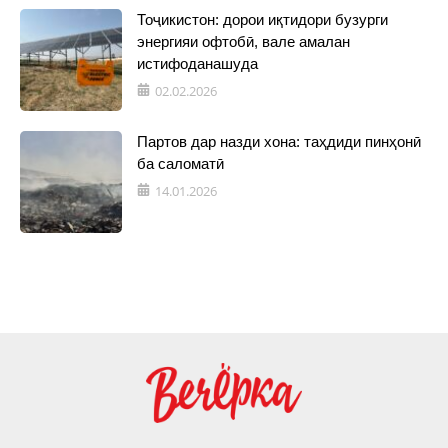
Тоҷикистон: дорои иқтидори бузурги
энергияи офтобӣ, вале амалан
истифоданашуда
02.02.2026
Партов дар назди хона: таҳдиди пинҳонӣ
ба саломатӣ
14.01.2026