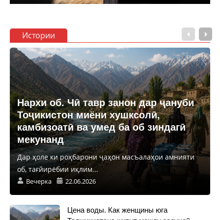
Истории
Нархи об. Чӣ тавр занон дар ҷануби
Тоҷикистон миёни хушксолӣ,
камбизоатӣ ва умед ба об зиндагӣ
мекунанд
Дар ҳоле ки роҳбарони ҷаҳон масъалаҳои амнияти
об, тағйирёбии иқлим...
Вечерка
22.06.2026
Цена воды. Как женщины юга