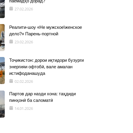
паёмадҳо дорад?
27.02.2026
Реалити-шоу «Не мужское\женское
дело?» Парень-портной
23.02.2026
Тоҷикистон: дорои иқтидори бузурги
энергияи офтобӣ, вале амалан
истифоданашуда
02.02.2026
Партов дар назди хона: таҳдиди
пинҳонӣ ба саломатӣ
14.01.2026