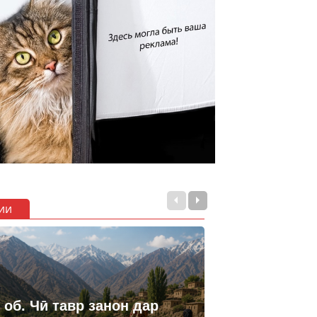
ии
 об. Чӣ тавр занон дар