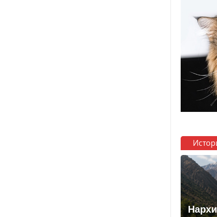
Истор
Нархи