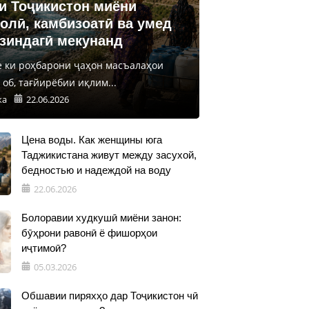
и Тоҷикистон миёни
олӣ, камбизоатӣ ва умед
 зиндагӣ мекунанд
е ки роҳбарони ҷаҳон масъалаҳои
об, тағйирёбии иқлим...
ка
22.06.2026
Цена воды. Как женщины юга
Таджикистана живут между засухой,
бедностью и надеждой на воду
22.06.2026
Болоравии худкушӣ миёни занон:
бӯҳрони равонӣ ё фишорҳои
иҷтимоӣ?
05.03.2026
Обшавии пиряхҳо дар Тоҷикистон чӣ