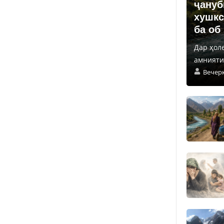
ҷануб
хушкс
ба об
Дар ҳол
амнияти 
Вечер