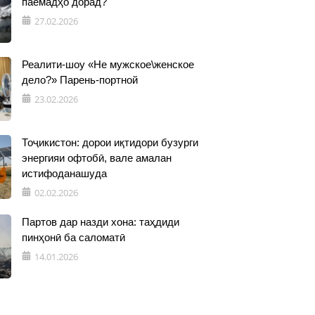
паёмадҳо дорад?
27.02.2026
Реалити-шоу «Не мужское\женское
дело?» Парень-портной
23.02.2026
Тоҷикистон: дорои иқтидори бузурги
энергияи офтобӣ, вале амалан
истифоданашуда
02.02.2026
Партов дар назди хона: таҳдиди
пинҳонӣ ба саломатӣ
14.01.2026