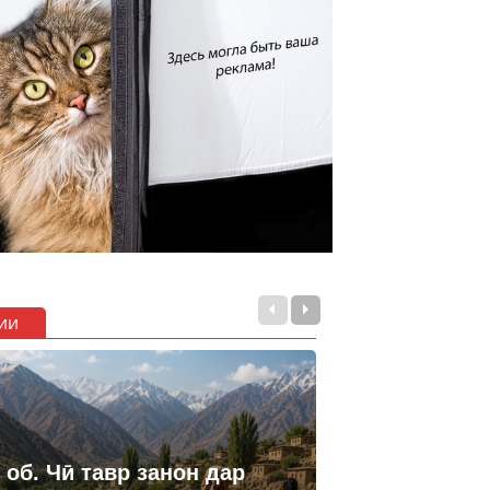
ии
 об. Чӣ тавр занон дар