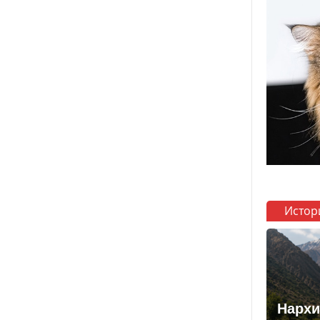
Истор
Нархи