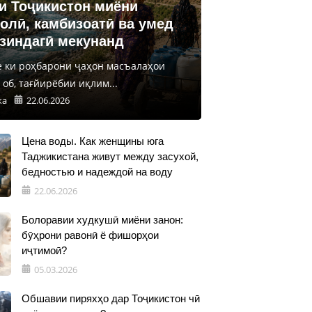
и Тоҷикистон миёни
олӣ, камбизоатӣ ва умед
 зиндагӣ мекунанд
е ки роҳбарони ҷаҳон масъалаҳои
об, тағйирёбии иқлим...
ка
22.06.2026
Цена воды. Как женщины юга
Таджикистана живут между засухой,
бедностью и надеждой на воду
22.06.2026
Болоравии худкушӣ миёни занон:
бӯҳрони равонӣ ё фишорҳои
иҷтимоӣ?
05.03.2026
Обшавии пиряхҳо дар Тоҷикистон чӣ