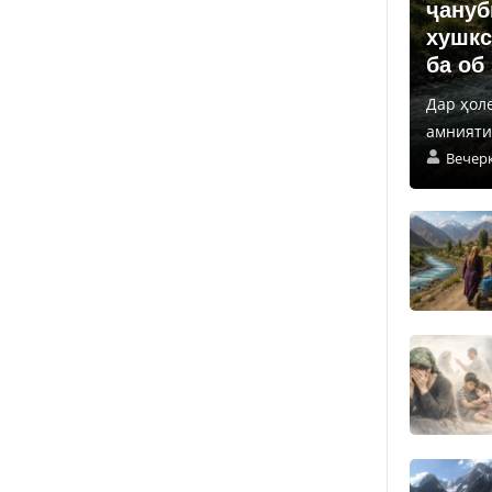
ҷануб
хушкс
ба об
Дар ҳол
амнияти 
Вечер