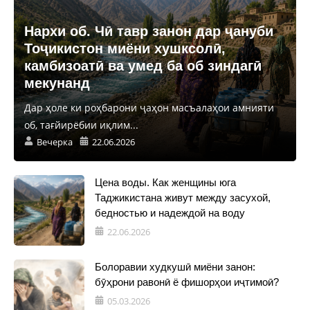
Нархи об. Чӣ тавр занон дар ҷануби
Тоҷикистон миёни хушксолӣ,
камбизоатӣ ва умед ба об зиндагӣ
мекунанд
Дар ҳоле ки роҳбарони ҷаҳон масъалаҳои амнияти
об, тағйирёбии иқлим...
Вечерка
22.06.2026
Цена воды. Как женщины юга
Таджикистана живут между засухой,
бедностью и надеждой на воду
22.06.2026
Болоравии худкушӣ миёни занон:
бӯҳрони равонӣ ё фишорҳои иҷтимоӣ?
05.03.2026