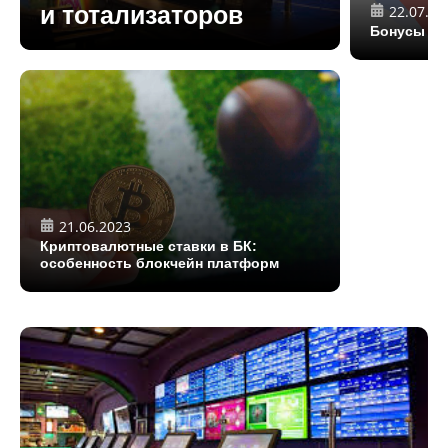
и тотализаторов
22.07.20
Бонусы бу
21.06.2023
Криптовалютные ставки в БК:
особенность блокчейн платформ