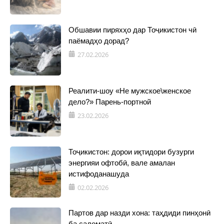
Обшавии пиряхҳо дар Тоҷикистон чӣ
паёмадҳо дорад?
27.02.2026
Реалити-шоу «Не мужское\женское
дело?» Парень-портной
23.02.2026
Тоҷикистон: дорои иқтидори бузурги
энергияи офтобӣ, вале амалан
истифоданашуда
02.02.2026
Партов дар назди хона: таҳдиди пинҳонӣ
ба саломатӣ