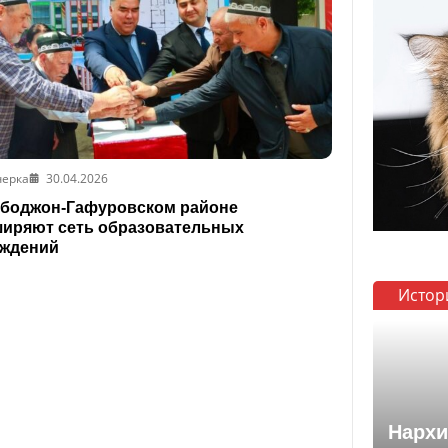
черка
30.04.2026
ободжон-Гафуровском районе
иряют сеть образовательных
еждений
Истор
Нархи