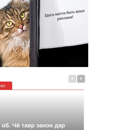
ии
 об. Чӣ тавр занон дар