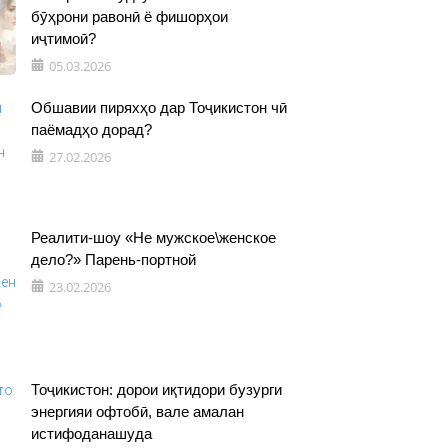
бӯҳрони равонӣ ё фишорҳои
иҷтимоӣ?
05.03.2026
Обшавии пиряхҳо дар Тоҷикистон чӣ
паёмадҳо дорад?
27.02.2026
Реалити-шоу «Не мужское\женское
дело?» Парень-портной
23.02.2026
Тоҷикистон: дорои иқтидори бузурги
энергияи офтобӣ, вале амалан
истифоданашуда