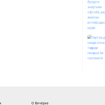
х
О Вечёрке