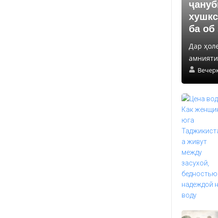
ҷануб
хушкс
ба об
Дар ҳол
амнияти 
Вечер