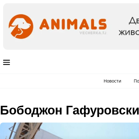
Новости
По
Бободжон Гафуровски