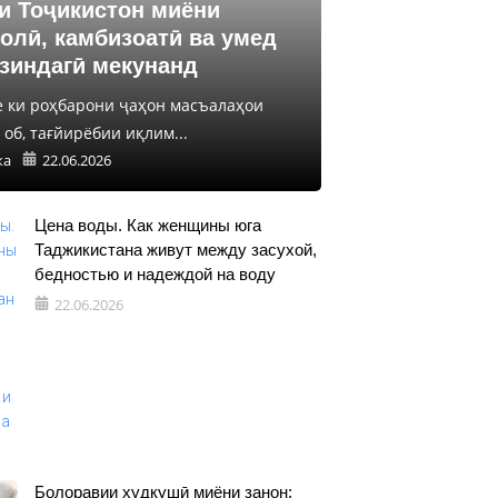
и Тоҷикистон миёни
олӣ, камбизоатӣ ва умед
 зиндагӣ мекунанд
е ки роҳбарони ҷаҳон масъалаҳои
об, тағйирёбии иқлим...
ка
22.06.2026
Цена воды. Как женщины юга
Таджикистана живут между засухой,
бедностью и надеждой на воду
22.06.2026
Болоравии худкушӣ миёни занон: