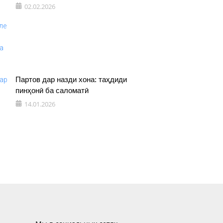
02.02.2026
Партов дар назди хона: таҳдиди
пинҳонӣ ба саломатӣ
14.01.2026