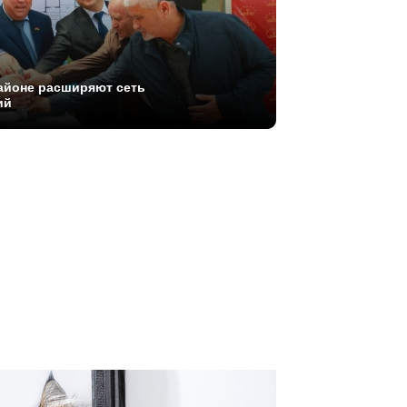
айоне расширяют сеть
ий