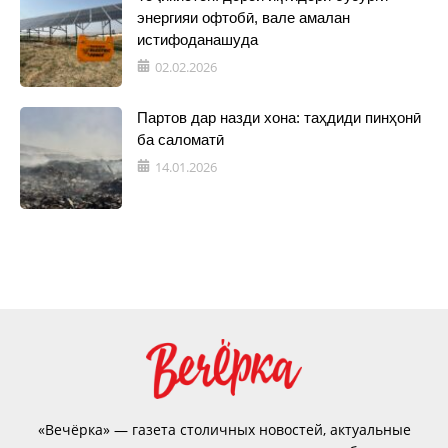
энергияи офтобӣ, вале амалан
истифоданашуда
02.02.2026
Партов дар назди хона: таҳдиди пинҳонӣ
ба саломатӣ
14.01.2026
«Вечёрка» — газета столичных новостей, актуальные