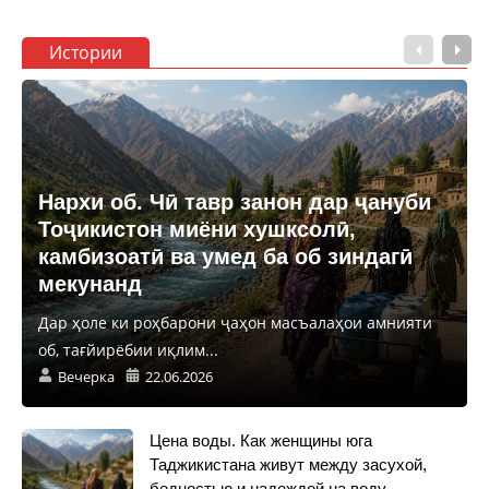
Истории
Нархи об. Чӣ тавр занон дар ҷануби
Тоҷикистон миёни хушксолӣ,
камбизоатӣ ва умед ба об зиндагӣ
мекунанд
Дар ҳоле ки роҳбарони ҷаҳон масъалаҳои амнияти
об, тағйирёбии иқлим...
Вечерка
22.06.2026
Цена воды. Как женщины юга
Таджикистана живут между засухой,
бедностью и надеждой на воду