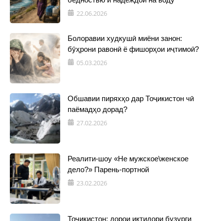
22.06.2026
Болоравии худкушӣ миёни занон:
бӯҳрони равонӣ ё фишорҳои иҷтимоӣ?
05.03.2026
Обшавии пиряхҳо дар Тоҷикистон чӣ
паёмадҳо дорад?
27.02.2026
Реалити-шоу «Не мужское\женское
дело?» Парень-портной
23.02.2026
Тоҷикистон: дорои иқтидори бузурги