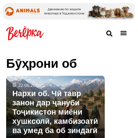
Бӯҳрони об
22.06.2026
Нархи об. Чӣ тавр
занон дар ҷануби
Тоҷикистон миёни
хушксолӣ, камбизоатӣ
ва умед ба об зиндагӣ