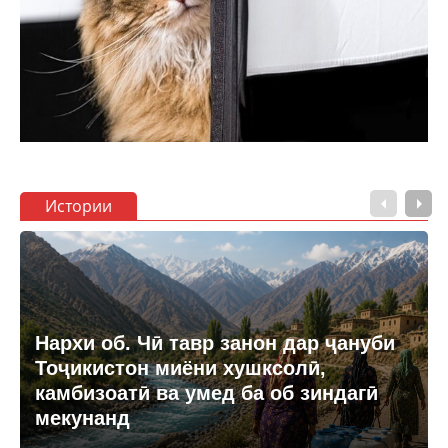
Истории
Нархи об. Чӣ тавр занон дар ҷануби
Тоҷикистон миёни хушксолӣ,
камбизоатӣ ва умед ба об зиндагӣ
мекунанд