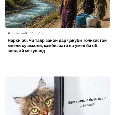
Вечерка
22.06.2026
Нархи об. Чӣ тавр занон дар ҷануби Тоҷикистон
миёни хушксолӣ, камбизоатӣ ва умед ба об
зиндагӣ мекунанд