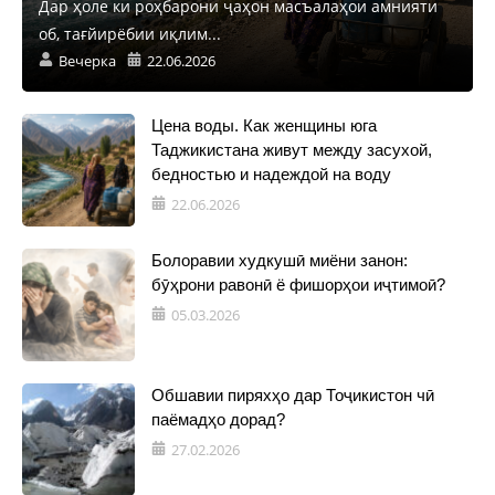
Дар ҳоле ки роҳбарони ҷаҳон масъалаҳои амнияти
об, тағйирёбии иқлим...
Вечерка
22.06.2026
Цена воды. Как женщины юга
Таджикистана живут между засухой,
бедностью и надеждой на воду
22.06.2026
Болоравии худкушӣ миёни занон:
бӯҳрони равонӣ ё фишорҳои иҷтимоӣ?
05.03.2026
Обшавии пиряхҳо дар Тоҷикистон чӣ
паёмадҳо дорад?
27.02.2026