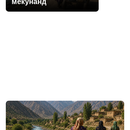
мекунанд