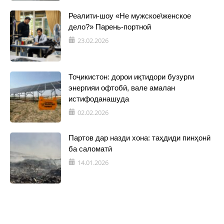
Реалити-шоу «Не мужское\женское
дело?» Парень-портной
23.02.2026
Тоҷикистон: дорои иқтидори бузурги
энергияи офтобӣ, вале амалан
истифоданашуда
02.02.2026
Партов дар назди хона: таҳдиди пинҳонӣ
ба саломатӣ
14.01.2026